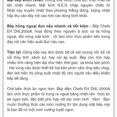
tản nhiệt nhanh.
Mặt kính N.E.G nhập nguyên chiếc từ
Nhật
này
truyền nhiệ
t theo phương thẳng đứng, lượng nhiệt
hấp thụ vào đáy nồi cao hơn các dòng kính khác.
Bếp hồng ngoại đun nấu nhanh và tiết kiệm :
Bếp
Chefs
EH DHL2000A.
hoạt động theo nguyên lý bức xạ tia hồng
ngoại, đốt nóng mặt kính , rồi làm chín thực phẩm bên trong
đáy nồi nên hiệu suất đun nấu cao.
Tiện lợi :
Dòng bếp này đun được tất cả các xoong nồi, kể cả
nồi thủy tinh ,sành sứ, hay nồi áp suất. Bếp còn tích hợp
nhiều tính năng hiện đại như hiện thời gian và khóa bàn phím
. Hai vùng nấu được thiết kế hai bàn phím cảm ứng siêu nhạy,
đèn led hiển thị công suất nhiệt độ cho người nấu điều khiển
bếp dễ dàng.
Chế biến thức ăn ngon hơn: Bếp điện Chefs EH DHL 2000A
làm chín thực phẩm từ trong ra ngoài bằng nhiệt nên
thức ăn
sẽ ngon hơn, đặc biệt phù hợp với các món ninh , hầm . Bạn
muốn thưởng thức các món nướng thì tận dụng mặt bếp này
là bạn đã có một món nướng tuyệt ngon.