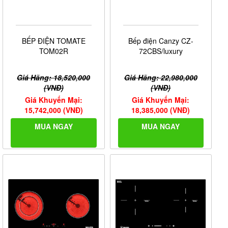
BẾP ĐIỆN TOMATE
Bếp điện Canzy CZ-
TOM02R
72CBS/luxury
Giá Hãng: 18,520,000
Giá Hãng: 22,980,000
(VNĐ)
(VNĐ)
Giá Khuyến Mại:
Giá Khuyến Mại:
15,742,000 (VNĐ)
18,385,000 (VNĐ)
MUA NGAY
MUA NGAY