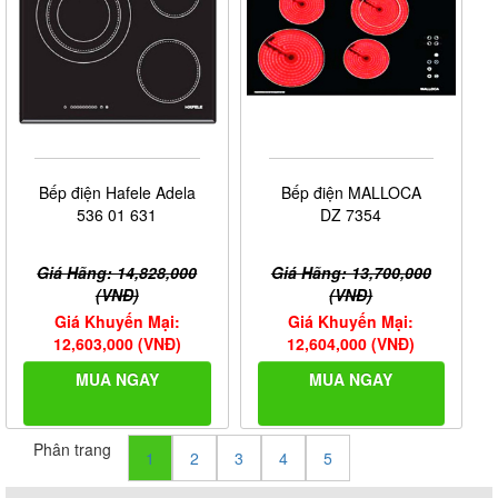
Bếp điện Hafele Adela
Bếp điện MALLOCA
536 01 631
DZ 7354
Giá Hãng: 14,828,000
Giá Hãng: 13,700,000
(VNĐ)
(VNĐ)
Giá Khuyến Mại:
Giá Khuyến Mại:
12,603,000 (VNĐ)
12,604,000 (VNĐ)
MUA NGAY
MUA NGAY
Phân trang
1
2
3
4
5