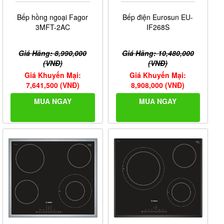
Bếp hồng ngoại Fagor
Bếp điện Eurosun EU-
3MFT-2AC
IF268S
Giá Hãng: 8,990,000
Giá Hãng: 10,480,000
(VNĐ)
(VNĐ)
Giá Khuyến Mại:
Giá Khuyến Mại:
7,641,500 (VNĐ)
8,908,000 (VNĐ)
MUA NGAY
MUA NGAY
Ảnh giấy chứng nhận Nội Thất Phương Đông là đại lý
cấp I của thương hiệu
Chefs
do công ty Chefs cung cấp