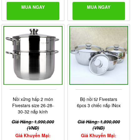
MUA NGAY
MUA NGAY
Nồi xửng hấp 2 món
Bộ nồi từ Fivestars
Fivestars size 26-28-
6pcs 3 chiếc nắp INox
30-32 nắp kính
Giá Hãng: 1,990,000
Giá Hãng: 1,890,000
(VNĐ)
(VNĐ)
Giá Khuyến Mại:
Giá Khuyến Mại: