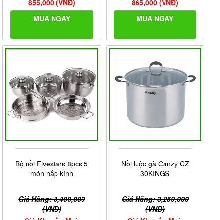
855,000 (VNĐ)
865,000 (VNĐ)
MUA NGAY
MUA NGAY
Bộ nồi Fivestars 8pcs 5
Nồi luộc gà Canzy CZ
món nắp kính
30KINGS
Giá Hãng: 3,400,000
Giá Hãng: 3,250,000
(VNĐ)
(VNĐ)