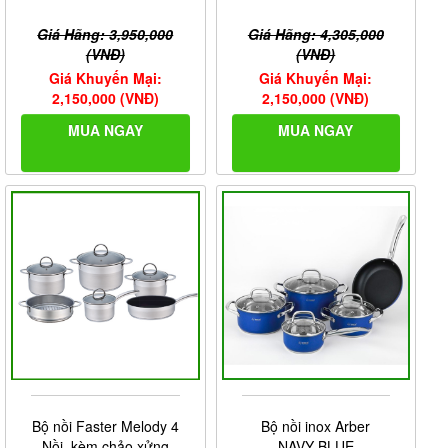
Giá Hãng: 3,950,000
Giá Hãng: 4,305,000
(VNĐ)
(VNĐ)
Giá Khuyến Mại:
Giá Khuyến Mại:
2,150,000 (VNĐ)
2,150,000 (VNĐ)
MUA NGAY
MUA NGAY
Bộ nồi Faster Melody 4
Bộ nồi inox Arber
Nồi, kèm chảo xửng
NAVY BLUE