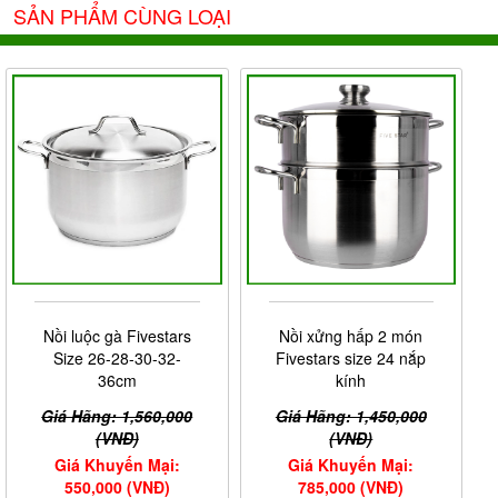
SẢN PHẨM CÙNG LOẠI
Nồi luộc gà Fivestars
Nồi xửng hấp 2 món
Size 26-28-30-32-
Fivestars size 24 nắp
36cm
kính
Giá Hãng: 1,560,000
Giá Hãng: 1,450,000
(VNĐ)
(VNĐ)
Giá Khuyến Mại:
Giá Khuyến Mại:
550,000 (VNĐ)
785,000 (VNĐ)