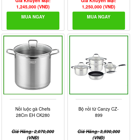
Giá Khuyến Mại:
Giá Khuyến Mại:
1,245,000 (VNĐ)
1,250,000 (VNĐ)
MUA NGAY
MUA NGAY
Nồi luộc gà Chefs
Bộ nồi từ Canzy CZ-
28Cm EH CK280
899
Giá Hãng: 2,070,000
Giá Hãng: 3,590,000
(VNĐ)
(VNĐ)