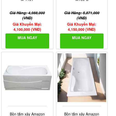
Giá Hãng: 4,988,000
Giá Hãng: 5,871,000
(VNĐ)
(VNĐ)
Giá Khuyến Mại:
Giá Khuyến Mại:
4,100,000 (VNĐ)
4,150,000 (VNĐ)
MUA NGAY
MUA NGAY
Ảnh giấy chứng nhận Nội Thất Phương Đông là đại lý
cấp I của thương hiệu
Appollo
do công ty Appollo cung
cấp
Bồn tắm xây Amazon
Bồn tắm xây Amazon