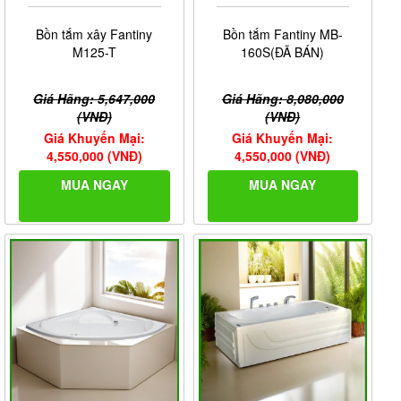
Bồn tắm xây Fantiny
Bồn tắm Fantiny MB-
M125-T
160S(ĐÃ BÁN)
Giá Hãng: 5,647,000
Giá Hãng: 8,080,000
(VNĐ)
(VNĐ)
Giá Khuyến Mại:
Giá Khuyến Mại:
4,550,000 (VNĐ)
4,550,000 (VNĐ)
MUA NGAY
MUA NGAY