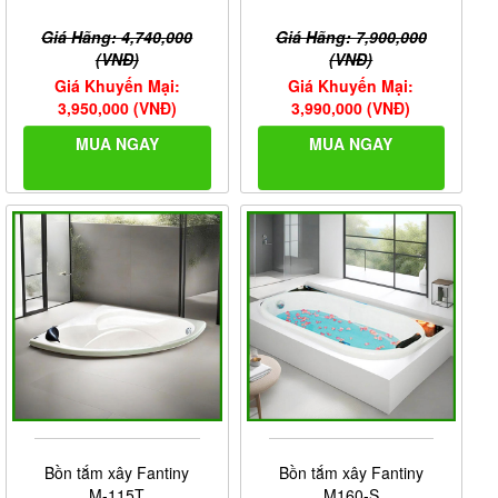
quan trọng và cần thiết cho phòng tắm hiện đại. Bồn tắm
không chỉ để sử dụng cho mục đích tắm và thư giãn mà nó
Giá Hãng: 4,740,000
Giá Hãng: 7,900,000
còn góp phần mang lại cho không gian phòng tắm sự sang
(VNĐ)
(VNĐ)
trọng vượt bậc.
Giá Khuyến Mại:
Giá Khuyến Mại:
3,950,000 (VNĐ)
3,990,000 (VNĐ)
MUA NGAY
MUA NGAY
Bồn tắm xây Fantiny
Bồn tắm xây Fantiny
M-115T
M160-S