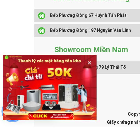
Bếp Phương Đông 67 Huỳnh Tấn Phát
Bếp Phương Đông 197 Nguyễn Văn Linh
Showroom Miền Nam
×
Nội Thất Phương Đông 79 Lý Thái Tổ
Một khách hàng vừa đặt mua
Máy Xông Hơi Amazon ATP-12 Kw Xả Tự Động
cách 
Chat hỗ trợ
Copyr
Giấy chứng nhậ
Địa chỉ đăn