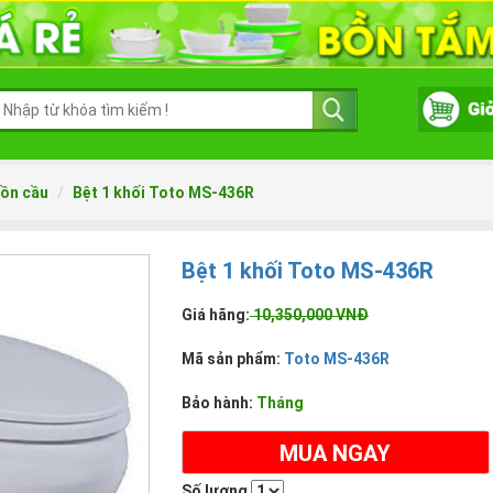
ồn cầu
Bệt 1 khối Toto MS-436R
Bệt 1 khối Toto MS-436R
Giá hãng:
10,350,000 VNĐ
Mã sản phẩm:
Toto MS-436R
Bảo hành:
Tháng
MUA NGAY
Số lượng