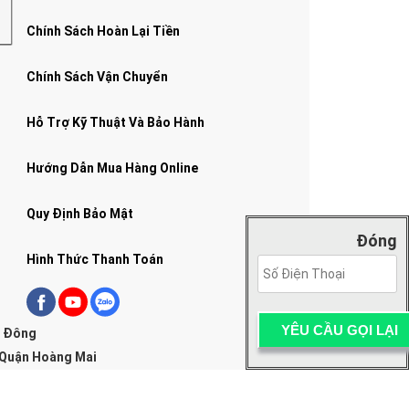
Chính Sách Hoàn Lại Tiền
Chính Sách Vận Chuyển
Hỗ Trợ Kỹ Thuật Và Bảo Hành
Hướng Dẫn Mua Hàng Online
Quy Định Bảo Mật
Đóng
Hình Thức Thanh Toán
g Đông
 Quận Hoàng Mai
Xuân, Hà Nội