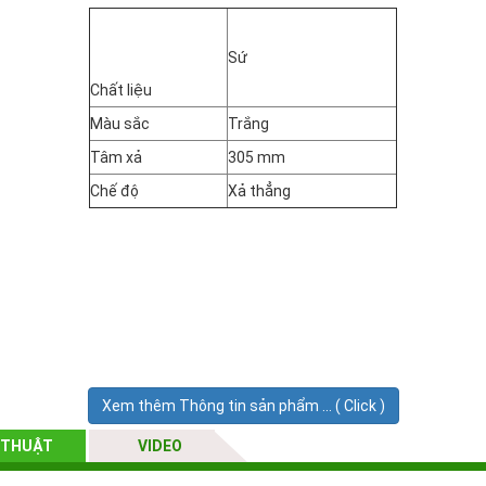
Sứ
Chất liệu
Màu sắc
Trắng
Tâm xả
305 mm
Chế độ
Xả thẳng
Xem thêm Thông tin sản phẩm ... ( Click )
 THUẬT
VIDEO