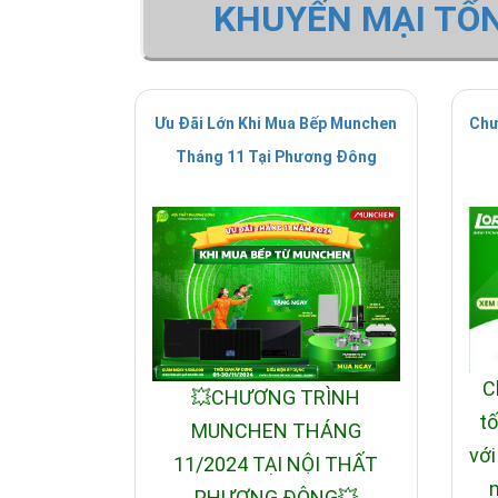
KHUYẾN MẠI TỔ
Ưu Đãi Lớn Khi Mua Bếp Munchen
Chư
Tháng 11 Tại Phương Đông
C
💥CHƯƠNG TRÌNH
tố
MUNCHEN THÁNG
với
11/2024 TẠI NỘI THẤT
n
PHƯƠNG ĐÔNG💥