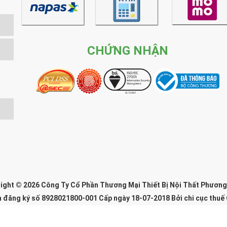
CHỨNG NHẬN
đây 47 phút
X
ight © 2026 Công Ty Cổ Phần Thương Mại Thiết Bị Nội Thất Phươn
n đăng ký số 8928021800-001 Cấp ngày 18-07-2018 Bởi chi cục thuế
g ký trụ sở chính: 64 Ngõ 99/110 P. Định Công Hạ, Định Công, Thanh 