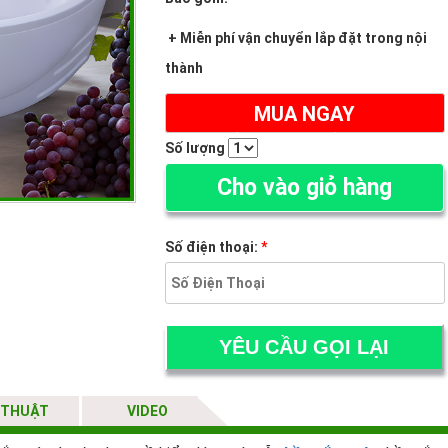
+ Miễn phí vận chuyển lắp đặt trong nội
thành
MUA NGAY
(ĐẶT HÀNG ONLINE TRỪ NGAY 300K)
Số lượng
Cho vào giỏ hàng
Số điện thoại:
*
 THUẬT
VIDEO