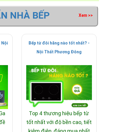
ẤN NHÀ BẾP
Xem >>
 Nội
Bếp từ đôi hãng nào tốt nhất? -
Nội Thất Phương Đông
 Ga
Top 4 thương hiệu bếp từ
 đề
tốt nhất với độ bền cao, tiết
i
kiệm điện, đáng mua nhất