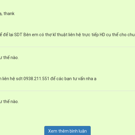
ạ, thank
 khách có thể tham thêm một số mẫu
bồn tắm giá rẻ
khác tại
w
g tôi.
 để lại SDT Bên em có thợ kĩ thuật liên hệ trực tiếp HD cụ thể cho ch
ẩm cực kỳ quan trọng và cần thiết cho phòng tắm hiện đại. Bồ
ư thế nào.
 gian phòng tắm sự sang trọng vượt bậc.
 liên hệ sdt 0938.211.551 để các bạn tư vấn nha ạ
ư thế nào.
Xem thêm bình luận