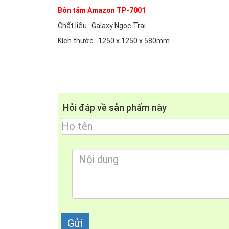
Bồn tắm Amazon TP-7001
Chất liệu : Galaxy Ngọc Trai
Kích thước : 1250 x 1250 x 580mm
Hỏi đáp về sản phẩm này
- Được sản xuất trên công nghệ dây truyền hiệ
chính là chất liệu ngọc trai galaxy, với chất liệ
bạn.
- Bồn tắm Amazon TP-7001 không những giúp bạn
bồn tắm giúp kích thích khả năng đề kháng của 