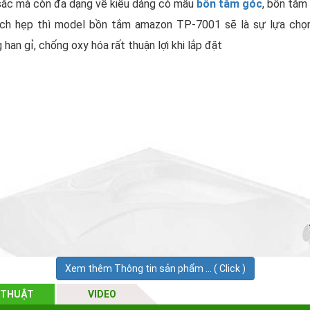
sắc mà còn đa dạng về kiểu dáng có mẫu
bồn tắm góc
, bồn tắm
ích hẹp thì model bồn tắm amazon TP-7001 sẽ là sự lựa chọn
n gỉ, chống oxy hóa rất thuận lợi khi lắp đặt
Xem thêm Thông tin sản phẩm ... ( Click )
 THUẬT
VIDEO