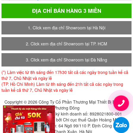
ĐỊA CHỈ BÁN HÀNG 3 MIỀN
1. Click xem địa chỉ Showroom tại Hà Nội
2. Click xem địa chỉ Showroom tại TP. HCM
3. Click xem địa chỉ Showroom tại Đà Nẵng
(*) Làm việc từ 8h sáng đến 17h30 tất cả các ngày trong tuần kể cả
thứ 7, Chủ Nhật và ngày lễ
(TP. Hồ Chí Minh) Làm từ 8h sáng đến 21h tất cả các ngày trong
tuần kể cả thứ 7, Chủ Nhật và ngày lễ
Copyright © 2026 Công Ty Cổ Phần Thương Mại Thiết Bị Nội Thất
Phương Đông
×
Giấy chứng nhận đăng ký kinh doanh số: 8928021800-001
Cấp ngày 18-07-2018 bởi Chi cục thuế Quận Hoàng Mai
Địa chỉ đăng ký trụ sở chính: 64 Ngõ 99/110 P. Định Công Hạ, Định
Công, Thanh Xuân, Hà Nội