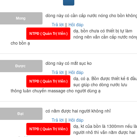
hoàn toàn yên tâm về chất lượng của sản phẩm rối chứ.
Nội Thất Phương Đông địa chỉ bán
bồn tắm massage
dòng này có cần cấp nước nóng cho bồn khôn
brother giá rẻ
. Tư vấn khảo sắt lắp đặt miễn phí tại
Mong
nhà.
Trả lời
||
Hỏi đáp
dạ, bồn chưa có thiết bị tự làm
NTPĐ ( Quản Trị Viên )
nóng nên vẫn cần cấp nước nón
> Sản phẩm
bồn tắm
hiện nay đang là sản phẩm cực
-
cho bồn ạ
kỳ quan trọng và cần thiết cho phòng tắm hiện đại. Bồn
tắm không chỉ để sử dụng cho mục đích tắm và thư giãn
mà nó còn góp phần mang lại cho không gian phòng
dòng này có mắt sục ko
Được
tắm sự sang trọng vượt bậc.
Trả lời
||
Hỏi đáp
dạ, có ạ. Bồn được thiết kế 6 đầ
NTPĐ ( Quản Trị Viên )
sục giúp cho dòng nước lưu
thông luân chuyển massage cho người dùng ạ
có nằm được hai người không nhỉ
Đạt
Trả lời
||
Hỏi đáp
dạ, kt của bồn là 1300mm nếu là
NTPĐ ( Quản Trị Viên )
người nhỏ thì vẫn nằm được hai