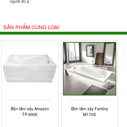
người đó ạ
SẢN PHẨM CÙNG LOẠI
Ảnh giấy chứng nhận Nội Thất Phương Đông là đại lý
cấp I của thương hiệu
Brother
do công ty Brother cung
cấp
Bồn tắm xây Amazon
Bồn tắm xây Fantiny
TP-6006
M170S