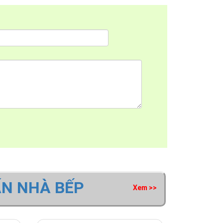
ẤN NHÀ BẾP
Xem >>