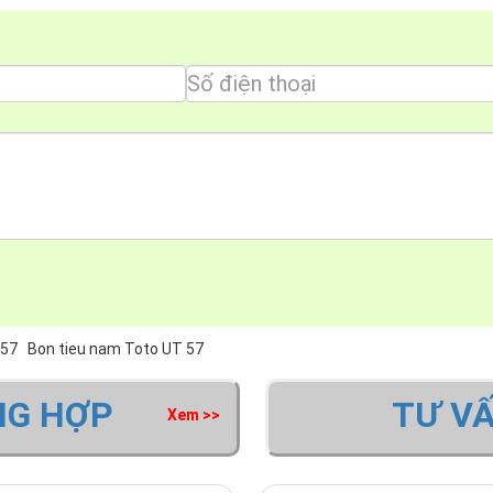
T57
Bon tieu nam Toto UT 57
NG HỢP
TƯ V
Xem >>