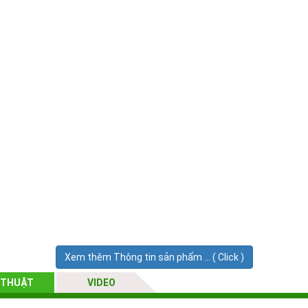
Xem thêm Thông tin sản phẩm ... ( Click )
 THUẬT
VIDEO