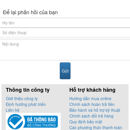
mâm nhiệt EGO nên tuổi thọ sẽ cao từ 10 năm trở lên. Một số model
các bạn có thể tham khảo như: Bếp điện từ Sevilla SV 83IC,
bếp điện
Để lại phản hồi của bạn
từ Sevilla SV-903IH
...
Quý khách có thể đến tham khảo trực tiếp sản phẩm
bếp điện từ
Sevilla
và các sản phẩm bếp điện từ nhập khẩu của Đức như: Bếp
điện từ Faster,
bếp điện từ Arber
,
bếp điện từ Lorca
... các bạn hãy
nhanh tay để được nhiều chương trình khuyến mại hấp dẫn nhé
.
Thông tin công ty
Hỗ trợ khách hàng
Giới thiệu công ty
Hướng dẫn mua online
Định hướng phát triển
Chính sách hoàn trả tiền
Liên hệ
Bảo hành và hỗ trợ kỹ thuật
Chính sách đổi trả hàng
Quy định bảo mật
Các phương thức thanh toán