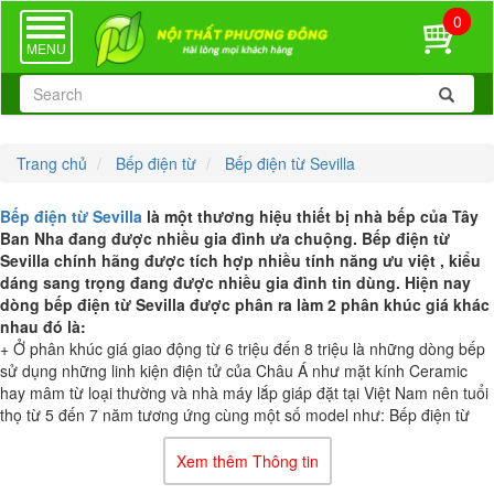
0
TOGGLE
NAVIGATION
MENU
Trang chủ
Bếp điện từ
Bếp điện từ Sevilla
Bếp điện từ Sevilla
là một thương hiệu thiết bị nhà bếp của Tây
Ban Nha đang được nhiều gia đình ưa chuộng. Bếp điện từ
Sevilla chính hãng được tích hợp nhiều tính năng ưu việt , kiểu
dáng sang trọng đang được nhiều gia đình tin dùng. Hiện nay
dòng bếp điện từ Sevilla được phân ra làm 2 phân khúc giá khác
nhau đó là:
+ Ở phân khúc giá giao động từ 6 triệu đến 8 triệu là những dòng bếp
sử dụng những linh kiện điện tử của Châu Á như mặt kính Ceramic
hay mâm từ loại thường và nhà máy lắp giáp đặt tại Việt Nam nên tuổi
thọ từ 5 đến 7 năm tương ứng cùng một số model như:
Bếp điện từ
Sevilla SV-73IC,
bếp điện từ Sevilla SV-202IH
...
+ Ở phân khúc giá giao động từ 10 đến 14 triệu là những dòng bếp sử
Xem thêm Thông tin
dụng những linh kiện điện tử của Châu Âu như mặt kính Schott Ceran