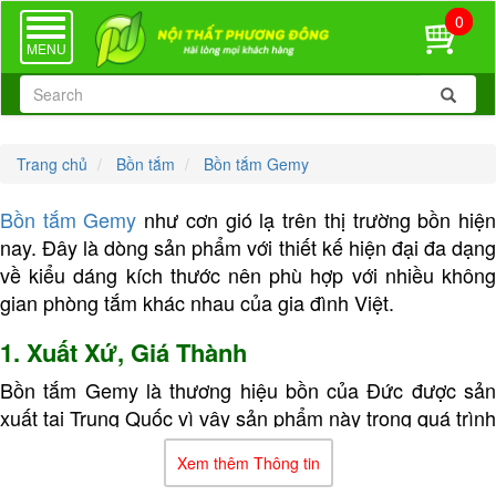
0
TOGGLE
NAVIGATION
MENU
Trang chủ
Bồn tắm
Bồn tắm Gemy
Bồn tắm Gemy
như cơn gió lạ trên thị trường bồn hiệ
nay. Đây là dòng sản phẩm với thiết kế hiện đại đa dạng
về kiểu dáng kích thước nên phù hợp với nhiều không
gian phòng tắm khác nhau của gia đình Việt.
1. Xuất Xứ, Giá Thành
Bồn tắm Gemy là thương hiệu bồn của Đức được sản
xuất tại Trung Quốc vì vậy sản phẩm này trong quá trình
sử dụng luôn đảm bảo yếu tố chất lượng cao.
Xem thêm Thông tin
Bồn tắm Gemy hiện nay có giá từ 23->85 triệu đồng tùy