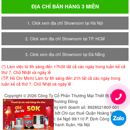
ĐỊA CHỈ BÁN HÀNG 3 MIỀN
1. Click xem địa chỉ Showroom tại Hà Nội
2. Click xem địa chỉ Showroom tại TP. HCM
3. Click xem địa chỉ Showroom tại Đà Nẵng
(*) Làm việc từ 8h sáng đến 17h30 tất cả các ngày trong tuần kể cả
thứ 7, Chủ Nhật và ngày lễ
(TP. Hồ Chí Minh) Làm từ 8h sáng đến 21h tất cả các ngày trong
tuần kể cả thứ 7, Chủ Nhật và ngày lễ
Copyright © 2026 Công Ty Cổ Phần Thương Mại Thiết Bị Nội Thất
Phương Đông
×
Giấy chứng nhận đăng ký kinh doanh số: 8928021800-001
Cấp ngày 18-07-2018 bởi Chi cục thuế Quận Hoàng Mai
Địa chỉ đăng ký trụ sở chính: 64 Ngõ 99/110 P. Định Công Hạ, Định
Công, Thanh Xuân, Hà Nội