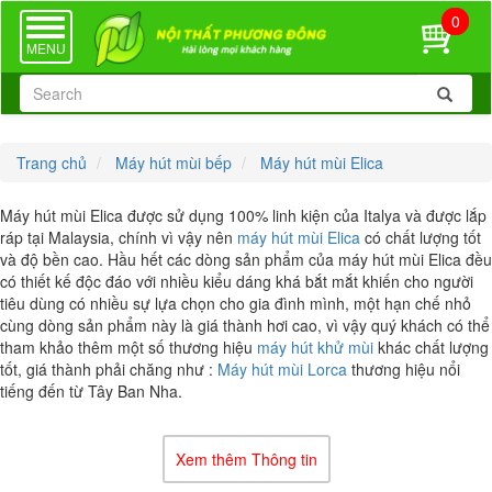
0
TOGGLE
NAVIGATION
MENU
Trang chủ
Máy hút mùi bếp
Máy hút mùi Elica
Máy hút mùi Elica được sử dụng 100% linh kiện của Italya và được lắp
ráp tại Malaysia, chính vì vậy nên
máy hút mùi Elica
có chất lượng tốt
và độ bền cao. Hầu hết các dòng sản phẩm của máy hút mùi Elica đều
có thiết kế độc đáo với nhiều kiểu dáng khá bắt mắt khiến cho người
tiêu dùng có nhiều sự lựa chọn cho gia đình mình, một hạn chế nhỏ
cùng dòng sản phẩm này là giá thành hơi cao, vì vậy quý khách có thể
tham khảo thêm một số thương hiệu
máy hút khử mùi
khác chất lượng
tốt, giá thành phải chăng như :
Máy hút mùi Lorca
thương hiệu nổi
tiếng đến từ Tây Ban Nha.
Xem thêm Thông tin