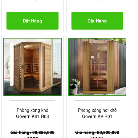
- Tính năng sục khí tạo bọt, xông hơi, đài FM giải trí
công nghệ cao,...
Đặt Hàng
Đặt Hàng
6. Chế Độ Bảo Hành
Phòng xông hơi Govern được bảo hành 5 năm đối với
phần thân vỏ và 2 năm đối với phần linh kiện điện tử.
Sản phẩm được bảo hành chính hãng theo điều kiện
của hãng đại diện tại Việt Nam.
Phòng xông khô
Phòng xông hơi khô
Govern K61-R03
Govern K9-R01
Giá hãng: 99,865,000
Giá hãng: 92,820,000