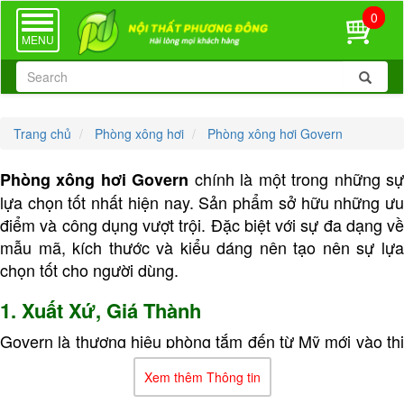
0
TOGGLE
NAVIGATION
MENU
Trang chủ
Phòng xông hơi
Phòng xông hơi Govern
chính là một trong những s
Phòng xông hơi Govern
lựa chọn tốt nhất hiện nay. Sản phẩm sở hữu những ưu
điểm và công dụng vượt trội. Đặc biệt với sự đa dạng về
mẫu mã, kích thước và kiểu dáng nên tạo nên sự lựa
chọn tốt cho người dùng.
1. Xuất Xứ, Giá Thành
Govern là thương hiệu phòng tắm đến từ Mỹ mới vào thị
trường Đông Nam Á từ những năm 90. Các sản phẩm
Xem thêm Thông tin
phòng xông hơi Govern được sản xuất trên dây chuyền