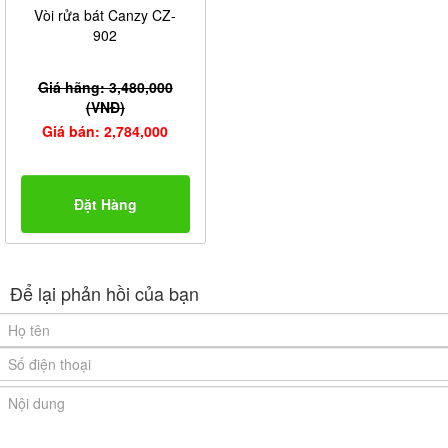
Vòi rửa bát Canzy CZ-
902
Giá hãng: 3,480,000
(VNĐ)
Giá bán: 2,784,000
Đặt Hàng
Để lại phản hồi của bạn