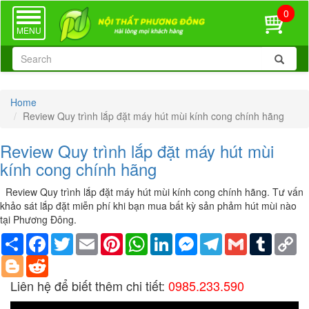
0
TOGGLE
NAVIGATION
MENU
Home
Review Quy trình lắp đặt máy hút mùi kính cong chính hãng
Review Quy trình lắp đặt máy hút mùi
kính cong chính hãng
Review Quy trình lắp đặt máy hút mùi kính cong chính hãng. Tư vấn
khảo sát lắp đặt miễn phí khi bạn mua bất kỳ sản phảm hút mùi nào
tại Phương Đông.
Share
Facebook
Twitter
Email
Pinterest
WhatsApp
LinkedIn
Messenger
Telegram
Gmail
Tumblr
Co
Li
Blogger
Reddit
Liên hệ để biết thêm chi tiết:
0985.233.590