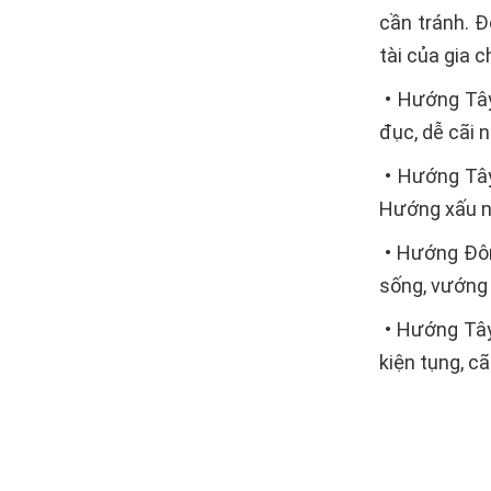
cần tránh. Đ
tài của gia 
• Hướng Tây
đục, dễ cãi 
• Hướng Tây
Hướng xấu nà
• Hướng Đôn
sống, vướng t
• Hướng Tây 
kiện tụng, cã