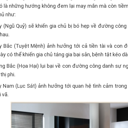
ó là những hướng không đem lại may mắn mà còn tiềm ẩ
chủ như:
 (Ngũ Quỷ) sẽ khiến gia chủ bị bó hẹp về đường công 
nhau.
 Bắc (Tuyệt Mệnh) ảnh hưởng tới cả tiền tài và con đ
y có thể khiến gia chủ táng gia bại sản, bệnh tật kéo dà
g Bắc (Họa Hại) lụi bại về con đường công danh sự ng
hị phi.
Nam (Lục Sát) ảnh hưởng tới quan hệ tình cảm trong gia
i vã.