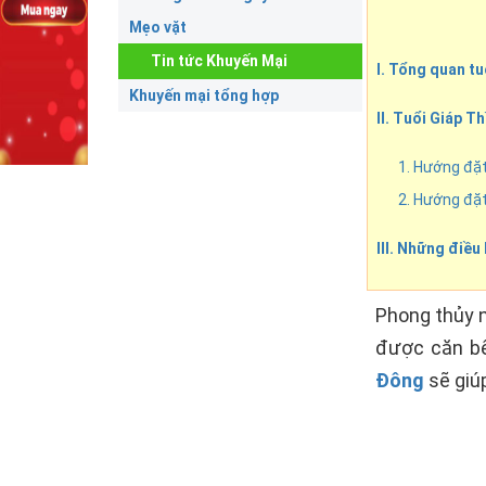
Mẹo vặt
Tin tức Khuyến Mại
I. Tổng quan tu
Khuyến mại tổng hợp
II. Tuổi Giáp T
1. Hướng đặt
2. Hướng đặ
III. Những điều
Phong thủy n
được căn bế
Đông
sẽ giú