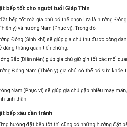
t bếp tốt cho người tuổi Giáp Thìn
ặt bếp tốt mà gia chủ có thể chọn lựa là hướng Đông (
iên y) và hướng Nam (Phục vị). Trong đó:
ớng Đông (Sinh khí) sẽ giúp gia chủ thu được công danh, 
ễ dàng thăng quan tiến chứng.
ớng Bắc (Diên niên) giúp gia chủ giữ gìn tốt các mối quan
ướng Đông Nam (Thiên y) gia chủ có thể có sức khỏe t
ướng Nam (Phục vị) sẽ giúp gia chủ gặp nhiều may mắn
h tinh thần.
ặt bếp xấu cần tránh
ững hướng đặt bếp tốt thì cũng có những hướng đặt bế