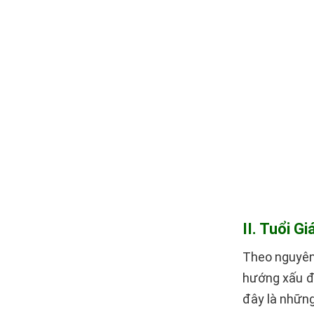
II. Tuổi G
Theo nguyên 
hướng xấu để
đây là những