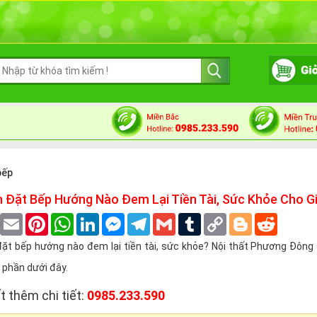
bếp
ìn Đặt Bếp Hướng Nào Đem Lại Tiền Tài, Sức Khỏe Cho G
book
Twitter
Email
Pinterest
WhatsApp
LinkedIn
Messenger
Telegram
Gmail
Tumblr
Copy
Blogger
Reddit
Link
ặt bếp hướng nào đem lại tiền tài, sức khỏe? Nội thất Phương Đông
 phần dưới đây.
t thêm chi tiết:
0985.233.590