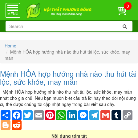
0
TOGGLE
NAVIGATION
MENU
Home
Mệnh HỎA hợp hướng nhà nào thu hút tài lộc, sức khỏe, may
mắn
Mệnh HỎA hợp hướng nhà nào thu hút tài
lộc, sức khỏe, may mắn
Mệnh HỎA hợp hướng nhà nào thu hút tài lộc, sức khỏe, may mắn
nhất cho gia chủ. Nếu bạn muốn biết câu trả lời hãy theo dõi nội dung
cụ thể được chúng tôi cập nhật ngay trong bài viết sau đây.
Share
Facebook
Twitter
Email
Pinterest
WhatsApp
LinkedIn
Messenger
Telegram
Gmail
Tumblr
Co
Li
Blogger
Reddit
Nội dung tóm tắt