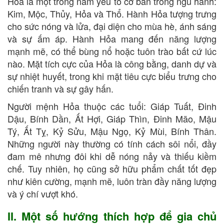
Hỏa là một trong năm yếu tố cơ bản trong ngũ hành:
Kim, Mộc, Thủy, Hỏa và Thổ. Hành Hỏa tượng trưng
cho sức nóng và lửa, đại diện cho mùa hè, ánh sáng
và sự ấm áp. Hành Hỏa mang đến năng lượng
mạnh mẽ, có thể bùng nổ hoặc tuôn trào bất cứ lúc
nào. Mặt tích cực của Hỏa là công bằng, danh dự và
sự nhiệt huyết, trong khi mặt tiêu cực biểu trưng cho
chiến tranh và sự gây hấn.
Người mệnh Hỏa thuộc các tuổi: Giáp Tuất, Đinh
Dậu, Bính Dần, Ất Hợi, Giáp Thìn, Đinh Mão, Mậu
Tý, Ất Tỵ, Kỷ Sửu, Mậu Ngọ, Kỷ Mùi, Bính Thân.
Những người này thường có tính cách sôi nổi, đầy
đam mê nhưng đôi khi dễ nóng nảy và thiếu kiềm
chế. Tuy nhiên, họ cũng sở hữu phẩm chất tốt đẹp
như kiên cường, mạnh mẽ, luôn tràn đầy năng lượng
và ý chí vượt khó.
II. Một số hướng thích hợp để gia chủ