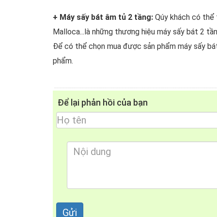
+ Máy sấy bát âm tủ 2 tầng:
Qúy khách có thể
Malloca...là những thương hiệu máy sấy bát 2 tầ
Để có thể chọn mua được sản phẩm máy sấy bát
phẩm.
Để lại phản hồi của bạn
4. Lưu ý khi sử dụng
- Lựa chọn không gian thích hợp để lắp đ
- Trước khi đặt bát vào máy sấy bát âm t
- Nên tập trung vào việc sấy bát đĩa một lầ
- Thường xuyên tiến hành vệ sinh máy sấy 
- Nếu trường hợp không sử dụng máy sấy b