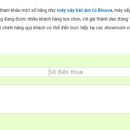
 tham khảo một số hãng như
máy sáy bát âm tủ Binova
, máy sấ
ng đang được nhiều khách hàng lựa chọn, với giá thành dao động t
 chính hãng quý khách có thể đến trực tiếp tại các showroom
Công dụng vượt trội của dòng máy sấy bát âm tủ
ặt máy sấy bát mang đến hiệu quả sử dụng cao.
ủ bạn cần đảm bảo loại bỏ lượng nước dư thừa để giúp hi
n để tránh lãng phí điện và thời gian trong việc sấy khô
bát để đảm bảo luôn giữ gìn vệ sinh sạch sẽ, kéo dài t
át âm tủ thì nên rút nguồn điện để đảm bảo an toàn ch