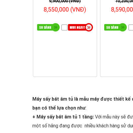
9,900,000 (VNĐ)
10,200,0
3. Công dụng
8,550,000 (VNĐ)
8,590,0
- Sử dụng máy sấy bát âm tủ cũng tương tự
- Sử dụng máy sấy bát âm tủ giúp khách hà
- Ngoài chức năng như sấy khô, diệt vi k
sản phẩm này rất tiện lợi cho các gia đình 
Máy sấy bát âm tủ là mẫu máy được thiết kế đ
bạn có thể lựa chọn như
:
+ Máy sấy bát âm tủ 1 tầng:
Với mẫu này sẽ đư
một số hãng đang được nhiều khách hàng sử dụn