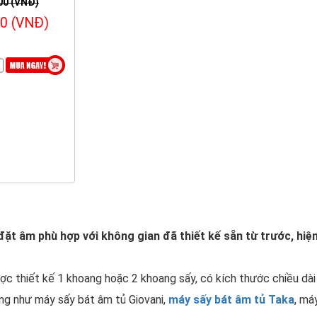
00 (VNĐ)
00 (VNĐ)
 như những loại máy sấy bát khác vì sở hữu chức năng sấ
ng tiết kiệm tối đa không gian và diện tích của căn phòn
huẩn thì máy sấy bát âm tủ còn chuyên được dùng để đựng
và tiết kiệm chi phí trong quá trình sử dụng.
ặt âm phù hợp với không gian đã thiết kế sẵn từ trước, hiệ
ợc thiết kế 1 khoang hoặc 2 khoang sấy, có kích thước chiều d
g như máy sấy bát âm tủ Giovani,
máy sấy bát âm tủ Taka
, má