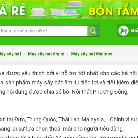
áy sấy bát
Máy sấy bát âm tủ
Máy sấy bát Malloca
 được yêu thích bởi vì hỗ trợ tốt nhất cho các bà nội 
 sản phẩm máy sấy bát âm tủ tiện lợi và tiết kiệm diệ
ng nội dung được chia sẻ bởi Nội thất Phương Đông.
 tại Đức, Trung Quốc, Thái Lan, Malaysia,... Chính vì 
ng lại sự lựa chọn thoải mái cho người tiêu dùng.
o động từ 5 triệu đến 14 triệu đồng tùy từng model cụ