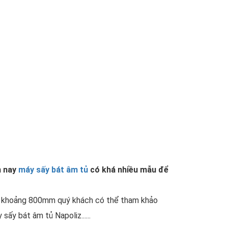
y khô, diệt khuẩn, tiệt trùng hiệu quả.
g trong quá trình sử dụng.
 bát đĩa thay thế cho tủ đựng bát. Vì vậy
n nay
máy sấy bát âm tủ
có khá nhiều mẫu để
ài khoảng 800mm quý khách có thể tham khảo
y sấy bát âm tủ Napoliz...
...