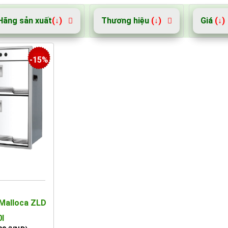
Hãng sản xuất
(↓)
Thương hiệu
(↓)
Giá
(↓)
-15%
 Malloca ZLD
Cấu tạo nổi bật của máy sấy bát âm tủ
0I