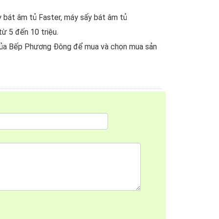
y bát âm tủ Faster, máy sấy bát âm tủ
ừ 5 đến 10 triệu.
 của Bếp Phương Đông để mua và chọn mua sản
ệu quả sấy khô tốt hơn.
 bát.
uổi thọ của sản phẩm.
o gia đình.