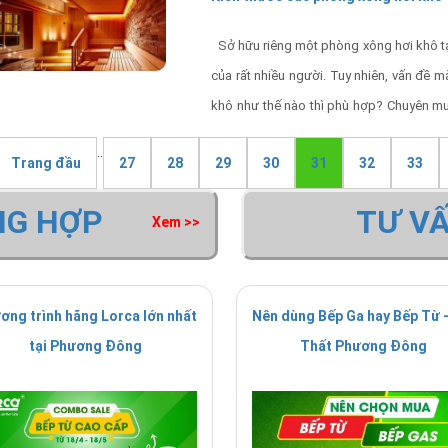
Sở hữu riêng một phòng xông hơi khô t
của rất nhiều người. Tuy nhiên, vấn đề 
khô như thế nào thì phù hợp? Chuyên m
hiểu kích thước các phòng xông hơi khô 
..
Trang đầu
27
28
29
30
31
32
33
NG HỢP
TƯ V
Xem >>
ơng trình hãng Lorca lớn nhất
Nên dùng Bếp Ga hay Bếp Từ -
tại Phương Đông
Thất Phương Đông