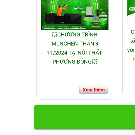
C
💥CHƯƠNG TRÌNH
tố
MUNCHEN THÁNG
với
11/2024 TẠI NỘI THẤT
n
PHƯƠNG ĐÔNG💥