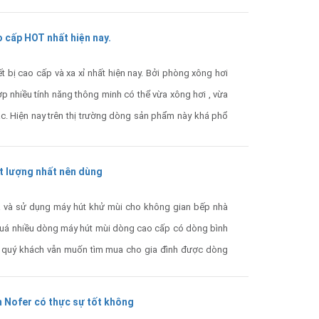
 cấp HOT nhất hiện nay.
 bị cao cấp và xa xỉ nhất hiện nay. Bởi phòng xông hơi
hợp nhiều tính năng thông minh có thể vừa xông hơi , vừa
. Hiện nay trên thị trường dòng sản phẩm này khá phổ
và giá tiền.
ất lượng nhất nên dùng
và sử dụng máy hút khử mùi cho không gian bếp nhà
 quá nhiều dòng máy hút mùi dòng cao cấp có dòng bình
ải quý khách vẫn muốn tìm mua cho gia đình được dòng
phải khỏe độ ồn chạy phải êm.
m Nofer có thực sự tốt không