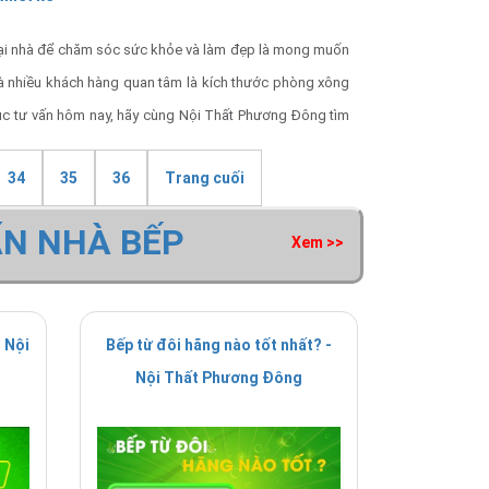
ại nhà để chăm sóc sức khỏe và làm đẹp là mong muốn
mà nhiều khách hàng quan tâm là kích thước phòng xông
uc tư vấn hôm nay, hãy cùng Nội Thất Phương Đông tìm
thiết kế để sở hữu một không gian xông hơi hoàn hảo.
34
35
36
Trang cuối
ẤN NHÀ BẾP
Xem >>
 Nội
Bếp từ đôi hãng nào tốt nhất? -
Nội Thất Phương Đông