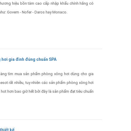
thương hiệu bồn tắm cao cấp nhập khẩu chính hãng có
như: Govern - Nofer - Daros hay Monaco.
g hơi gia đình đúng chuẩn SPA
hàng tìm mua sản phẩm phòng xông hơi dùng cho gia
esot rất nhiều, tuy nhiên các sản phẩm phòng xông hơi
n hot hơn bao giờ hết bởi đây là sản phẩm đạt tiêu chuẩn
ng.
thiết kế