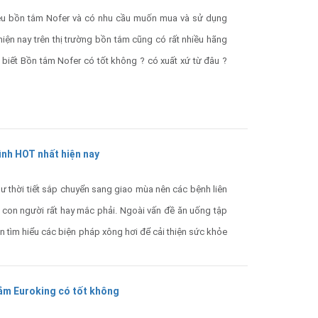
ệu bồn tắm Nofer và có nhu cầu muốn mua và sử dụng
ện nay trên thị trường bồn tắm cũng có rất nhiều hãng
biết Bồn tắm Nofer có tốt không ? có xuất xứ từ đâu ?
ình HOT nhất hiện nay
ư thời tiết sắp chuyển sang giao mùa nên các bệnh liên
 con người rất hay mắc phải. Ngoài vấn đề ăn uống tập
ên tìm hiểu các biện pháp xông hơi để cải thiện sức khỏe
vời nhất .
tắm Euroking có tốt không