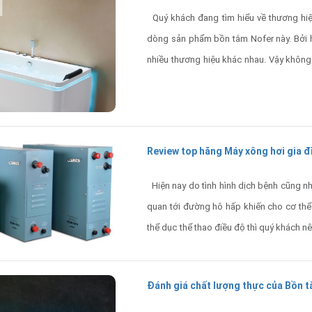
Quý khách đang tìm hiểu về thương hi
dòng sản phẩm bồn tắm Nofer này. Bởi hi
nhiều thương hiệu khác nhau. Vậy không 
Có giá cả có đắt không ?
Review top hãng Máy xông hơi gia đ
Hiện nay do tình hình dịch bệnh cũng nh
quan tới đường hô hấp khiến cho cơ thể
thể dục thể thao điều độ thì quý khách n
cũng như chăm sóc cơ thể một cách tuyệt 
Đánh giá chất lượng thực của Bồn 