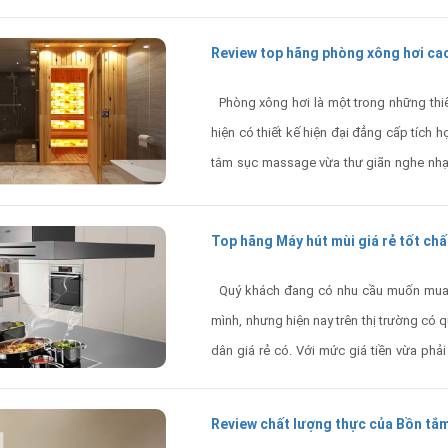
Review top hãng phòng xông hơi cao
Phòng xông hơi là một trong những thiết
hiện có thiết kế hiện đại đẳng cấp tích 
tắm sục massage vừa thư giãn nghe nhạc
biến về kiểu dáng kích thước thương hiệu 
Top hãng Máy hút mùi giá rẻ tốt ch
Quý khách đang có nhu cầu muốn mua 
mình, nhưng hiện nay trên thị trường có
dân giá rẻ có. Với mức giá tiền vừa ph
máy hút giá rẻ nhưng công suất hút khử 
Review chất lượng thực của Bồn tắ