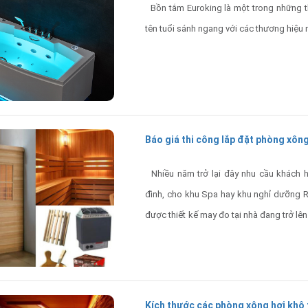
Bồn tắm Euroking là một trong những 
tên tuổi sánh ngang với các thương hiệu 
Báo giá thi công lắp đặt phòng xôn
Nhiều năm trở lại đây nhu cầu khách 
đình, cho khu Spa hay khu nghỉ dưỡng R
được thiết kế may đo tại nhà đang trở lê
rất cao, đảm bảo thẩm mỹ và rất sang trọ
Kích thước các phòng xông hơi khô 