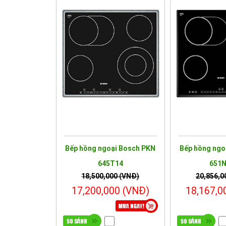
Bếp hồng ngoại Bosch PKN
Bếp hồng ngo
645T14
651
18,500,000 (VNĐ)
20,856,0
17,200,000 (VNĐ)
18,167,0