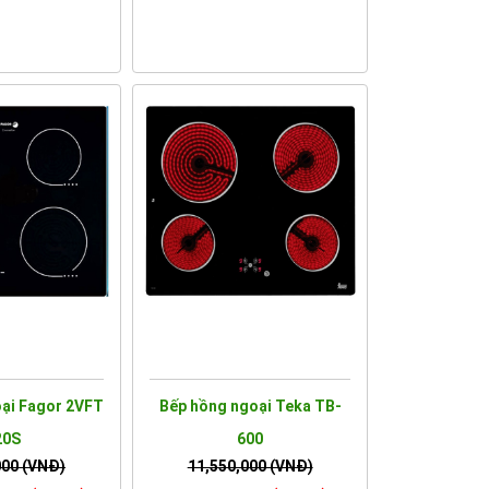
ại Fagor 2VFT
Bếp hồng ngoại Teka TB-
20S
600
000 (VNĐ)
11,550,000 (VNĐ)