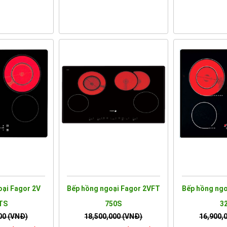
oại Fagor 2V
Bếp hồng ngoại Fagor 2VFT
Bếp hồng ngo
TS
750S
3
00 (VNĐ)
18,500,000 (VNĐ)
16,900,