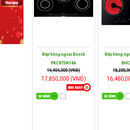
Bếp hồng ngoại Bosch
Bếp hồng ng
PKC875N14A
BHC
19,404,000 (VNĐ)
18,200,0
17,850,000 (VNĐ)
16,480,0