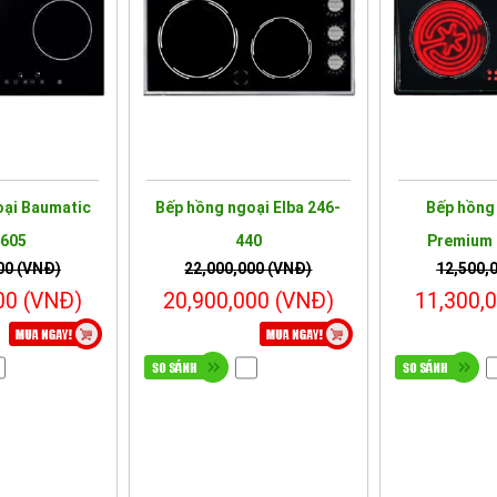
oại Baumatic
Bếp hồng ngoại Elba 246-
Bếp hồng 
605
440
Premium 
00 (VNĐ)
22,000,000 (VNĐ)
12,500,
00 (VNĐ)
20,900,000 (VNĐ)
11,300,