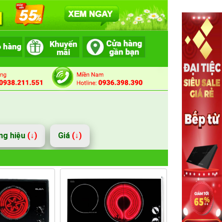
ng hiệu
(↓)
Giá
(↓)