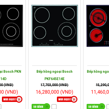
ại Bosch PKN
Bếp hồng ngoại Bosch
Bếp hồng ngo
N14D
PKF645E14E
00 (VNĐ)
17,703,000 (VNĐ)
15,290,
00 (VNĐ)
16,280,000 (VNĐ)
11,460,