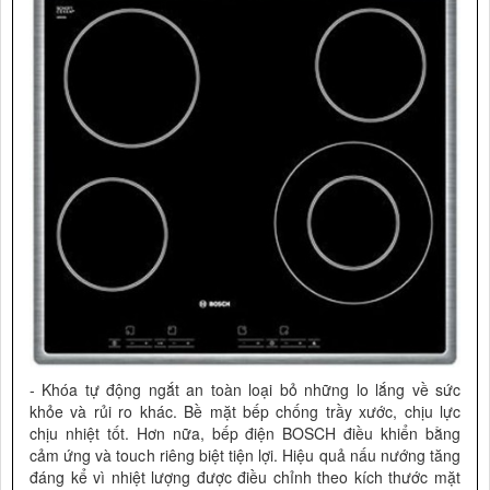
- Khóa tự động ngắt an toàn loại bỏ những lo lắng về sức
khỏe và rủi ro khác. Bề mặt bếp chống trầy xước, chịu lực
chịu nhiệt tốt. Hơn nữa, bếp điện BOSCH điều khiển bằng
cảm ứng và touch riêng biệt tiện lợi. Hiệu quả nấu nướng tăng
đáng kể vì nhiệt lượng được điều chỉnh theo kích thước mặt