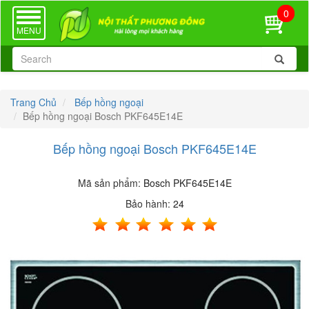
0
TOGGLE
NAVIGATION
MENU
Trang Chủ
Bếp hồng ngoại
Bếp hồng ngoại Bosch PKF645E14E
Bếp hồng ngoại Bosch PKF645E14E
Mã sản phẩm:
Bosch PKF645E14E
Bảo hành:
24