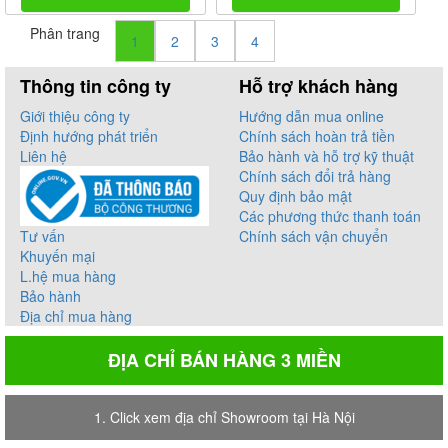
Phân trang
1
2
3
4
Thông tin công ty
Hỗ trợ khách hàng
Giới thiệu công ty
Hướng dẫn mua online
Định hướng phát triển
Chính sách hoàn trả tiền
Liên hệ
Bảo hành và hỗ trợ kỹ thuật
Chính sách đổi trả hàng
Quy định bảo mật
Các phương thức thanh toán
Tư vấn
Chính sách vận chuyển
Khuyến mại
L.hệ mua hàng
Bảo hành
Địa chỉ mua hàng
ĐỊA CHỈ BÁN HÀNG 3 MIỀN
1. Click xem địa chỉ Showroom tại Hà Nội