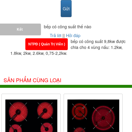
bếp có công suất thế nào
Kết
Trả lời
||
Hỏi đáp
bếp có công suất 9,8kw được
NTPĐ ( Quản Trị Viên )
chia cho 4 vùng nấu: 1.2kw,
1.8kw, 2kw, 2.6kw, 0,75-2,2kw.
SẢN PHẨM CÙNG LOẠI