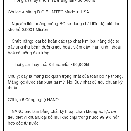
- Thời gian thay thế: 9-12 tháng/lần~ 36.000 lít
Cột lọc 4:Màng R.O FILMTEC Made in USA
- Nguyên liệu: màng mỏng RO sử dụng chất liệu đặt biệt tạo
khe hở 0.0001 Micron
- Chức năng: loại bỏ hoàn các tạp chất kim loại nặng độc tố
gây ung thư bệnh đường tiêu hoá , viêm dây thần kinh , thoái
hoá cột sống đau lưng ...
- Thời gian thay thế: 3-5 nam/lần~90,000lít
Chú ý: đây là màng lọc quan trọng nhất của toàn bộ hệ thống,
Màng lọc được sản xuất tại mỹ, Nơi Duy nhất đủ tiêu chuẩn kỹ
thuật.
Cột lọc 5:Công nghệ NANO
- NANO bạc làm bằng chất kỹ thuật chân không áp lực để
tiêu diệt vi khuẩn.loại bỏ mùi khó chịu trong nứơc:99,9% hỗn
hợp độc từ nước