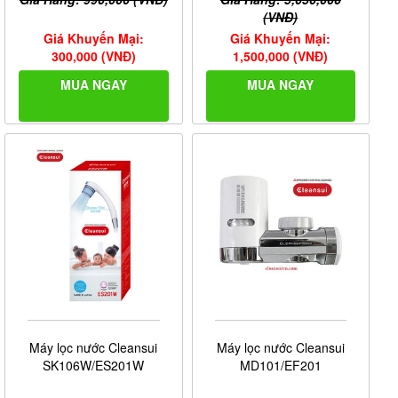
Điện thế :
(VNĐ)
Giá Khuyến Mại:
Giá Khuyến Mại:
- Adapter: AC110/220V, Nguồn Ra: DC 24V cấp điện cho
300,000 (VNĐ)
1,500,000 (VNĐ)
bơm RO và các van tự xả.
MUA NGAY
MUA NGAY
Máy lọc nước Cleansui
Máy lọc nước Cleansui
SK106W/ES201W
MD101/EF201