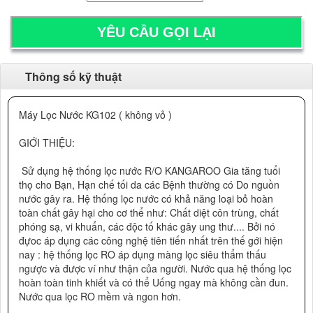
Thông số kỹ thuật
Máy Lọc Nước KG102 ( không vỏ )
GIỚI THIỆU:
Sử dụng hệ thống lọc nước R/O KANGAROO Gia tăng tuổi
thọ cho Bạn, Hạn chế tối da các Bệnh thường có Do nguồn
nước gây ra. Hệ thống lọc nước có khả năng loại bỏ hoàn
toàn chất gây hại cho cơ thể như: Chất diệt côn trùng, chất
phóng sạ, vi khuẩn, các độc tố khác gây ung thư.... Bởi nó
đựoc áp dụng các công nghệ tiên tiến nhất trên thế gới hiện
nay : hệ thống lọc RO áp dụng màng lọc siêu thẩm thấu
ngược và được ví như thận của người. Nước qua hệ thống lọc
hoàn toàn tinh khiết và có thể Uống ngay mà không cần đun.
Nước qua lọc RO mềm và ngon hơn.