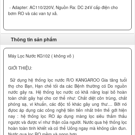
- Adapter: AC110/220V, Nguồn Ra: DC 24V cấp điện cho
bơm RO và các van tự xả.
Thông tin sản phẩm
Máy Lọc Nước KG102 ( không vỏ )
GIỚI THIỆU:
Sử dụng hệ thống lọc nước R/O KANGAROO Gia tăng tuổi
thọ cho Bạn, Hạn chế tối da các Bệnh thường có Do nguồn
nước gây ra. Hệ thống lọc nước có khả năng loại bỏ hoàn
toàn chất gây hại cho cơ thể như: Chất diệt côn trùng, chất
phóng sạ, vi khuẩn, các độc tố khác gây ung thư.... Bởi nó
đựoc áp dụng các công nghệ tiên tiến nhất trên thế gới hiện
nay : hệ thống lọc RO áp dụng màng lọc siêu thẩm thấu
ngược và được ví như thận của người. Nước qua hệ thống lọc
hoàn toàn tinh khiết và có thể Uống ngay mà không cần đun.
Nước qua lọc RO mềm và ngon hơn.