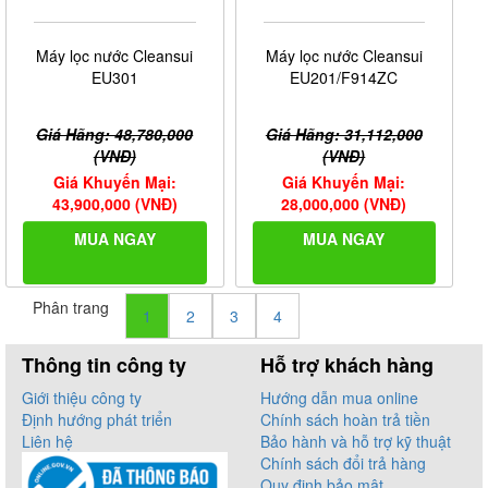
Máy lọc nước Cleansui
Máy lọc nước Cleansui
EU301
EU201/F914ZC
Giá Hãng: 48,780,000
Giá Hãng: 31,112,000
(VNĐ)
(VNĐ)
Giá Khuyến Mại:
Giá Khuyến Mại:
43,900,000 (VNĐ)
28,000,000 (VNĐ)
MUA NGAY
MUA NGAY
Phân trang
1
2
3
4
Thông tin công ty
Hỗ trợ khách hàng
Giới thiệu công ty
Hướng dẫn mua online
Định hướng phát triển
Chính sách hoàn trả tiền
Liên hệ
Bảo hành và hỗ trợ kỹ thuật
Chính sách đổi trả hàng
Quy định bảo mật