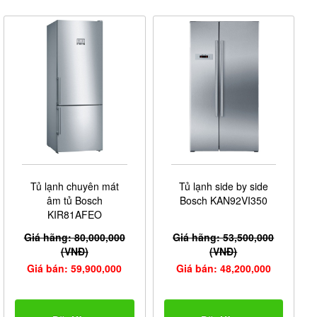
Bosch là một trong những thương hiệu nổi tiếng đến từ
Đức được thành lập vào năm 1886. Dòng tủ lạnh Bosch
ra đời đầu tiên vào năm 1933 sau đó không ngừng cải
thiện, nâng cấp nên được đánh giá là sản phẩm có chất
lượng tốt nhất hiện nay.
Hiện nay tủ lạnh Bosch có giá dao động từ 20 triệu
đồng đến trên 150 triệu đồng. Với những model bán
chạy như sau khách hàng có thể tham khảo để đặt mua
sản phẩm ưng ý:
Tủ lạnh side by side Bosc
,
KAN92VI350
Tủ lạnh chuyên mát âm tủ Bosc
,
KIR81AFEO
Tủ lạnh Side by Side Bosch
Tủ lạnh chuyên mát
Tủ lạnh side by side
,...
âm tủ Bosch
Bosch KAN92VI350
KAD92HI31
KIR81AFEO
Giá hãng: 80,000,000
Giá hãng: 53,500,000
(VNĐ)
(VNĐ)
Giá bán: 59,900,000
Giá bán: 48,200,000