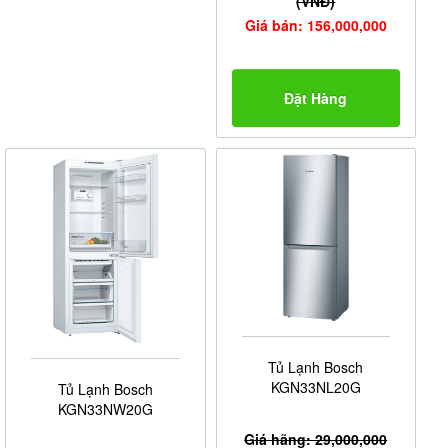
- Vita Fresh bảo quản rau củ luôn tươi ngon gấp 3 lần
(VNĐ)
so với những loại tủ lạnh thông thường.
Giá bán: 156,000,000
- Tính năng super freezing có khả năng duy trì hoàn
hảo mức độ đóng băng của thực phẩm cũ mang đến
Đặt Hàng
hiệu quả làm đông nhanh hơn cho các loại thực phẩm
mới.
- Tính năng super cooling giúp làm đông nhanh hơn với
mức độ nhiệt thấp nhất dưới -2 độ C.
- Tính năng no frost giúp bảo vệ thực phẩm bằng luồng
không khí khô an toàn và giữ được độ tươi ngon.
Tủ Lạnh Bosch
KGN33NL20G
Tủ Lạnh Bosch
KGN33NW20G
Giá hãng: 29,000,000