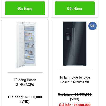
chống oxy hóa cao đảm bảo duy trì được tuổi thọ sử
Đặt Hàng
Đặt Hàng
dụng của sản phẩm.
3. Dung tích
Dòng tủ lạnh thương hiệu Bosch với sự đa dạng về
dung tích giúp người dùng có thể lựa chọn tùy theo nhu
cầu của mình. Từ những loại có dung tích nhỏ khoảng
200l đến tủ lạnh có dung tích lớn 600l. Vì vậy tùy theo
không gian và nhu cầu sử dụng của gia đình bạn hoàn
toàn có thể lựa chọn sản phẩm phù hợp và ưng ý nhất.
Tủ lạnh Side by Side
Tủ đông Bosch
Bosch KAD92SB30
GIN81ACF0
Giá hãng: 99,000,000
Giá hãng: 69,000,000
(VNĐ)
(VNĐ)
Giá bán: 76,000,000