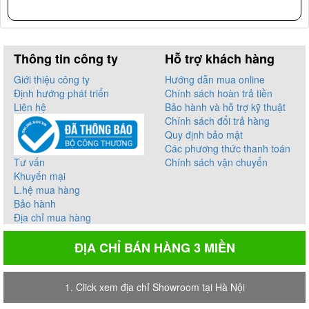
Thông tin công ty
Hỗ trợ khách hàng
Giới thiệu công ty
Hướng dẫn mua online
Định hướng phát triển
Chính sách hoàn trả tiền
Liên hệ
Bảo hành và hỗ trợ kỹ thuật
Chính sách đổi trả hàng
Quy định bảo mật
Các phương thức thanh toán
Tư vấn
Chính sách vận chuyển
Khuyến mại
L.hệ mua hàng
Bảo hành
Địa chỉ mua hàng
ĐỊA CHỈ BÁN HÀNG 3 MIỀN
1. Click xem địa chỉ Showroom tại Hà Nội