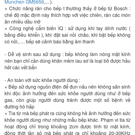
Munchen GM5656
,... ).
+ Chức năng rán cho bếp t thường thấy ở bếp từ Bosch :
chế độ mặc định này thích hợp với việc chiên, rán các món
ăn nhiều dầu mỡ
+ Công nghệ cẩm biến IQ : sử dụng khi tay dính nước (
bảng điều khiển ), khi đặt sai nồi chảo, khi bật bếp không
có nồi,…. bếp sẽ cảnh báo bằng âm thanh
- Dễ vệ sinh sau sử dụng : bếp không làm nóng mặt kính
nên bạn chỉ cần dùng khăn mềm lau sơ là loại bỏ được hầu
hết các vết bẩn
- An toàn với sức khỏe người dùng :
+ Bếp sử dụng nguồn điện để đun nấu nên không sản sinh
khí độc ảnh hưởng đến sức khỏe người dùng như ở bếp
gas, còn giúp người dùng tránh được một số bệnh về
đường hô hấp
+ Tia từ mà bếp phát ra cũng không hề ảnh hưởng đến sức
khỏe người dùng như những mẫu bếp khác. Phạm vi tia từ
hoạt động chỉ trong khoảng 2cm được tính từ mặt kính,
đồng thời tần số mà bếp phát ra chỉ khoảng 20-30KHz