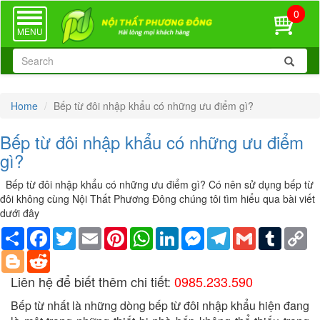
0
TOGGLE
NAVIGATION
MENU
Home
Bếp từ đôi nhập khẩu có những ưu điểm gì?
Bếp từ đôi nhập khẩu có những ưu điểm
gì?
Bếp từ đôi nhập khẩu có những ưu điểm gì? Có nên sử dụng bếp từ
đôi không cùng Nội Thất Phương Đông chúng tôi tìm hiểu qua bài viết
dưới đây
Share
Facebook
Twitter
Email
Pinterest
WhatsApp
LinkedIn
Messenger
Telegram
Gmail
Tumblr
Co
Li
Blogger
Reddit
Liên hệ để biết thêm chi tiết:
0985.233.590
Bếp từ nhất là những dòng bếp từ đôi nhập khẩu hiện đang