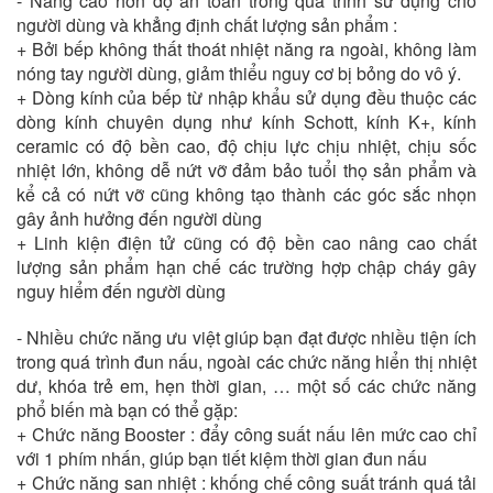
- Nâng cao hơn độ an toàn trong quá trình sử dụng cho
người dùng và khẳng định chất lượng sản phẩm :
+ Bởi bếp không thất thoát nhiệt năng ra ngoài, không làm
nóng tay người dùng, giảm thiểu nguy cơ bị bỏng do vô ý.
+ Dòng kính của bếp từ nhập khẩu sử dụng đều thuộc các
dòng kính chuyên dụng như kính Schott, kính K+, kính
ceramic có độ bền cao, độ chịu lực chịu nhiệt, chịu sốc
nhiệt lớn, không dễ nứt vỡ đảm bảo tuổi thọ sản phẩm và
kể cả có nứt vỡ cũng không tạo thành các góc sắc nhọn
gây ảnh hưởng đến người dùng
+ Linh kiện điện tử cũng có độ bền cao nâng cao chất
lượng sản phẩm hạn chế các trường hợp chập cháy gây
nguy hiểm đến người dùng
- Nhiều chức năng ưu việt giúp bạn đạt được nhiều tiện ích
trong quá trình đun nấu, ngoài các chức năng hiển thị nhiệt
dư, khóa trẻ em, hẹn thời gian, … một số các chức năng
phổ biến mà bạn có thể gặp:
+ Chức năng Booster : đẩy công suất nấu lên mức cao chỉ
với 1 phím nhấn, giúp bạn tiết kiệm thời gian đun nấu
+ Chức năng san nhiệt : khống chế công suất tránh quá tải