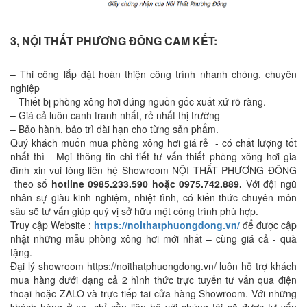
3, NỘI THẤT PHƯƠNG ĐÔNG CAM KẾT:
– Thi công lắp đặt hoàn thiện công trình nhanh chóng, chuyên
nghiệp
– Thiết bị phòng xông hơi đúng nguồn gốc xuất xứ rõ ràng.
– Giá cả luôn canh tranh nhất, rẻ nhất thị trường
– Bảo hành, bảo trì dài hạn cho từng sản phẩm.
Quý khách muốn mua phòng xông hơi giá rẻ - có chất lượng tốt
nhất thì - Mọi thông tin chi tiết tư vấn thiết phòng xông hơi gia
đình xin vui lòng liên hệ Showroom NỘI THẤT PHƯƠNG ĐÔNG
theo số
hotline 0985.233.590 hoặc 0975.742.889.
Với đội ngũ
nhân sự giàu kinh nghiệm, nhiệt tình, có kiến thức chuyên môn
sâu sẽ tư vấn giúp quý vị sở hữu một công trình phù hợp.
Truy cập Website :
https://noithatphuongdong.vn/
để được cập
nhật những mẫu phòng xông hơi mới nhất – cùng giá cả - quà
tặng.
Đại lý showroom https://noithatphuongdong.vn/ luôn hỗ trợ khách
mua hàng dưới dạng cả 2 hình thức trực tuyến tư vấn qua điện
thoại hoặc ZALO và trực tiếp tai cửa hàng Showroom. Với những