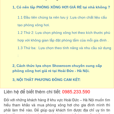
1, Có nên lắp PHÒNG XÔNG HƠI GIÁ RẺ tại nhà không ?
1.1 Đầu tiên chúng ta nên lưu ý :Lựa chọn chất liệu cấu
tạo phòng xông hơi.
1.2 Thứ 2: Lựa chọn phòng xông hơi theo kích thước phù
hợp với không gian lắp đặt phòng tắm của mỗi gia đình .
1.3 Thứ ba: Lựa chọn theo tính năng và nhu cầu sử dụng
:
2, Cách thức lựa chọn Showroom chuyên cung cấp
phòng xông hơi giá rẻ tại Hoài Đức - Hà Nội.
3, NỘI THẤT PHƯƠNG ĐÔNG CAM KẾT:
Liên hệ để biết thêm chi tiết:
0985.233.590
Đối với những khách hàng ở khu vực Hoài Đức – Hà Nội muốn tìm
hiểu tham khảo và mua phòng xông hơi cho gia đình mình thì
phải làm thế nào. Để giúp quý khách tìm được địa chỉ uy tín tin