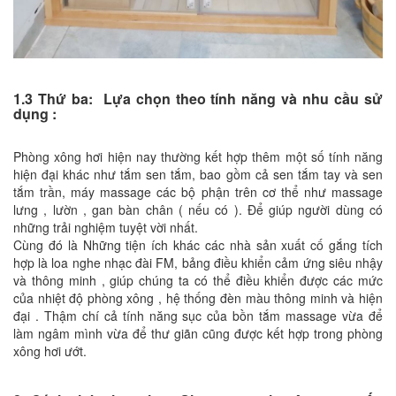
1.3 Thứ ba: Lựa chọn theo tính năng và nhu cầu sử
dụng :
Phòng xông hơi hiện nay thường kết hợp thêm một số tính năng
hiện đại khác như tắm sen tắm, bao gồm cả sen tắm tay và sen
tắm trần, máy massage các bộ phận trên cơ thể như massage
lưng , lườn , gan bàn chân ( nếu có ). Để giúp người dùng có
những trải nghiệm tuyệt vời nhất.
Cùng đó là Những tiện ích khác các nhà sản xuất cố gắng tích
hợp là loa nghe nhạc đài FM, bảng điều khiển cảm ứng siêu nhậy
và thông minh , giúp chúng ta có thể điều khiển được các mức
của nhiệt độ phòng xông , hệ thống đèn màu thông minh và hiện
đại . Thậm chí cả tính năng sục của bồn tắm massage vừa để
làm ngâm mình vừa để thư giãn cũng được kết hợp trong phòng
xông hơi ướt.