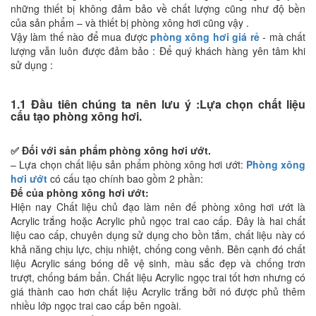
những thiết bị không đảm bảo về chất lượng cũng như độ bền
của sản phẩm – và thiết bị phòng xông hơi cũng vậy .
Vậy làm thế nào để mua được
phòng xông hơi giá rẻ
- mà chất
lượng vẫn luôn được đảm bảo : Để quý khách hàng yên tâm khi
sử dụng :
1.1 Đầu tiên chúng ta nên lưu ý :Lựa chọn chất liệu
cấu tạo phòng xông hơi.
✅ Đối với sản phẩm phòng xông hơi ướt.
– Lựa chọn chất liệu sản phẩm phòng xông hơi ướt:
Phòng xông
hơi ướt
có cấu tạo chính bao gồm 2 phần:
Đế của phòng xông hơi ướt:
Hiện nay Chất liệu chủ đạo làm nên đế phòng xông hơi ướt là
Acrylic trắng hoặc Acrylic phủ ngọc trai cao cấp. Đây là hai chất
liệu cao cấp, chuyên dụng sử dụng cho bồn tắm, chất liệu này có
khả năng chịu lực, chịu nhiệt, chống cong vênh. Bên cạnh đó chất
liệu Acrylic sáng bóng dễ vệ sinh, màu sắc đẹp và chống trơn
trượt, chống bám bẩn. Chất liệu Acrylic ngọc trai tốt hơn nhưng có
giá thành cao hơn chất liệu Acrylic trắng bởi nó được phủ thêm
nhiều lớp ngọc trai cao cấp bên ngoài.