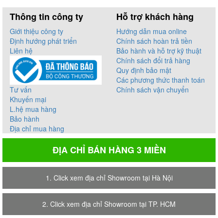
Thông tin công ty
Hỗ trợ khách hàng
Giới thiệu công ty
Hướng dẫn mua online
Định hướng phát triển
Chính sách hoàn trả tiền
Liên hệ
Bảo hành và hỗ trợ kỹ thuật
Chính sách đổi trả hàng
Quy định bảo mật
Các phương thức thanh toán
Tư vấn
Chính sách vận chuyển
Khuyến mại
L.hệ mua hàng
Bảo hành
Địa chỉ mua hàng
ĐỊA CHỈ BÁN HÀNG 3 MIỀN
1. Click xem địa chỉ Showroom tại Hà Nội
2. Click xem địa chỉ Showroom tại TP. HCM