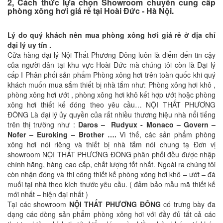
2, Cách thức lựa chọn Showroom chuyên cung cấp
phòng xông hơi giá rẻ tại Hoài Đức - Hà Nội.
Lý do quý khách nên mua phòng xông hơi giá rẻ ở địa chỉ
đại lý uy tín .
Cửa hàng đại lý Nội Thất Phương Đông luôn là điểm đến tin cậy
của người dân tại khu vực Hoài Đức mà chúng tôi còn là Đại lý
cấp I Phân phối sản phẩm Phòng xông hơi trên toàn quốc khi quý
khách muốn mua sắm thiết bị nhà tắm như: Phòng xông hơi khô ,
phòng xông hơi ướt , phòng xông hơi khô kết hợp ướt hoặc phòng
xông hơi thiết kế đóng theo yêu cầu… NỘI THẤT PHƯƠNG
ĐÔNG Là đại lý ủy quyền của rất nhiều thương hiệu nhà nổi tiếng
trên thị trường như :
Daros – Rudyux - Monaco – Govern –
Nofer – Euroking – Brother ….
Vì thế, các sản phẩm phòng
xông hơi nói riêng và thiết bị nhà tắm nói chung tạ Đơn vị
showroom NỘI THẤT PHƯƠNG ĐÔNG phân phối đều được nhập
chính hãng, hàng cao cấp, chất lượng tốt nhất. Ngoài ra chúng tôi
còn nhận đóng và thi công thiết kế phòng xông hơi khô – ướt – đá
muối tại nhà theo kích thước yêu cầu. ( đảm bảo mẫu mã thiết kế
mới nhất – hiện đại nhất )
Tại các showroom
NỘI THẤT PHƯƠNG ĐÔNG
có trưng bày đa
dạng các dòng sản phẩm phòng xông hơi với đầy đủ tất cả các