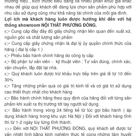
thương hiệu , kích thước kiểu dáng và nhiều phân khúc giá khác
nhau để giúp quý khách dễ dàng lựa chọn sản phẩm phù hợp với
nhu cầu sử dụng cũng như khả năng tài chính của mỗi gia đình.
Lợi ích mà khách hàng luôn được hưởng khi đến với hệ
thống showroom NỘI THẤT PHƯƠNG ĐÔNG.
👉 Cung cấp đầy đầy đủ giấy chứng nhận liên quan đến xuất xứ,
nguồn gốc và chất lượng sản phẩm
👉 Cung cấp giấy chứng nhận là đại lý ủy quyền chính thức của
hãng ( đại lý cấp 1 )
👉 Phiếu bảo hành chính hãng do công ty cấp
👉 Bộ phận tư vấn viên - kỹ thuật viên : Tư vấn đúng, chính xác,
vận chuyển, lắp đặt tại nhà.
👉 Quý khách luôn được trừ khấu trực tiếp trên giá lẻ từ 10 đến
30%
👉 Tặng những phần quà có giá trị kinh tế và có giá trị sử dụng
cao thiết thực nhất cho khách hàng
👉 Bảo hành chính hãng theo quy định của hãng đối với từng sản
phẩm khi xuất ra thị trường tới tay người sử dụng.
👉 Bảo hành trong vòng 24 tiếng kể từ lúc gọi bảo hành ( áp
dụng khách hàng trong khu vực Hà Nội ) Đối với khách hàng tỉnh
thì từ 1-2 ngày tùy từng tỉnh thành.
>>> Đến với NỘI THẤT PHƯƠNG ĐÔNG, quý khách sẽ được tư
vấn nhiệt tình bằng kinh nghiệm thực tế cùng những tâm huyết