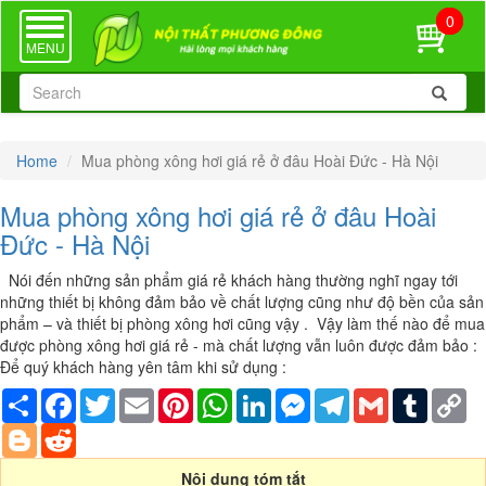
0
TOGGLE
NAVIGATION
MENU
Home
Mua phòng xông hơi giá rẻ ở đâu Hoài Đức - Hà Nội
Mua phòng xông hơi giá rẻ ở đâu Hoài
Đức - Hà Nội
Nói đến những sản phẩm giá rẻ khách hàng thường nghĩ ngay tới
những thiết bị không đảm bảo về chất lượng cũng như độ bền của sản
phẩm – và thiết bị phòng xông hơi cũng vậy . Vậy làm thế nào để mua
được phòng xông hơi giá rẻ - mà chất lượng vẫn luôn được đảm bảo :
Để quý khách hàng yên tâm khi sử dụng :
Share
Facebook
Twitter
Email
Pinterest
WhatsApp
LinkedIn
Messenger
Telegram
Gmail
Tumblr
Co
Li
Blogger
Reddit
Nội dung tóm tắt