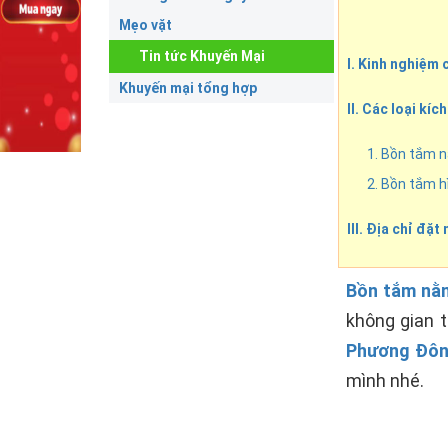
Mẹo vặt
Tin tức Khuyến Mại
I. Kinh nghiệm
Khuyến mại tổng hợp
II. Các loại k
1. Bồn tắm 
2. Bồn tắm h
III. Địa chỉ đặ
Bồn tắm nằ
không gian 
Phương Đô
mình nhé.