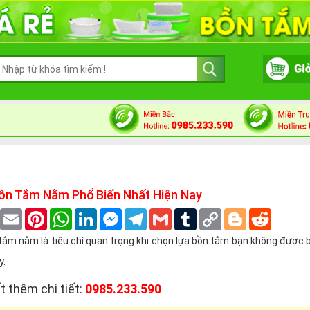
ồn Tắm Nằm Phổ Biến Nhất Hiện Nay
book
Twitter
Email
Pinterest
WhatsApp
LinkedIn
Messenger
Telegram
Gmail
Tumblr
Copy
Blogger
Reddit
Link
ắm nằm là tiêu chí quan trọng khi chọn lựa bồn tắm bạn không được b
y.
t thêm chi tiết:
0985.233.590