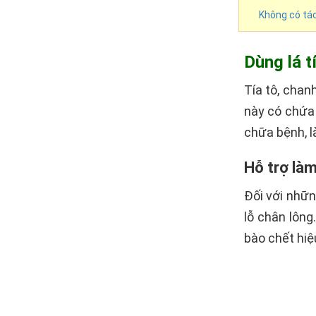
Không có tác
Dùng lá t
Tía tô, chan
này có chứa 
chữa bệnh, l
Hỗ trợ là
Đối với nhữn
lỗ chân lông
bào chết hiệ