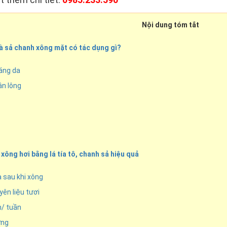
Nội dung tóm tắt
và sả chanh xông mặt có tác dụng gì?
áng da
ân lông
xông hơi bằng lá tía tô, chanh sả hiệu quả
 sau khi xông
ên liệu tươi
n/ tuần
ứng