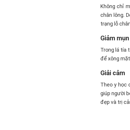
Không chỉ ma
chân lông. D
trạng lỗ chân
Giảm mụn
Trong lá tía
để xông mặt 
Giải cảm
Theo y học c
giúp người b
đẹp và trị c