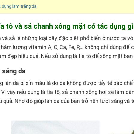
 dụng làm trắng da
ía tô và sả chanh xông mặt có tác dụng gì
h và sả là những loại cây đặc biệt phổ biến ở nước ta vớ
hàm lượng vitamin A, C, Ca, Fe, P,... không chỉ dùng đ
àm đẹp hiệu quả. Nếu sử dụng lá tía tô để xông mặt bạn 
m sáng da
g làn da bị xỉn màu là do da không được tẩy tế bào chết
. Vì vậy nếu dùng lá tía tô, sả chanh xông hơi sẽ làm dãn
u quả. Nhờ đó giúp làn da của bạn trở nên tươi sáng và t