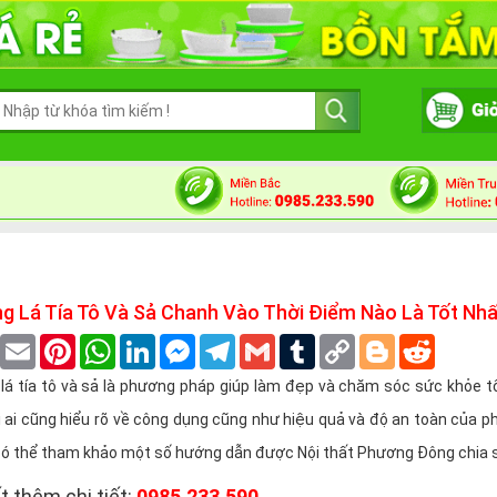
g Lá Tía Tô Và Sả Chanh Vào Thời Điểm Nào Là Tốt Nhấ
book
Twitter
Email
Pinterest
WhatsApp
LinkedIn
Messenger
Telegram
Gmail
Tumblr
Copy
Blogger
Reddit
Link
 tía tô và sả là phương pháp giúp làm đẹp và chăm sóc sức khỏe tố
i ai cũng hiểu rõ về công dụng cũng như hiệu quả và độ an toàn của 
ó thể tham khảo một số hướng dẫn được Nội thất Phương Đông chia s
t thêm chi tiết:
0985.233.590