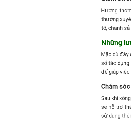
Hương thơm 
thường xuyên
tô, chanh sả 
Những lưu
Mặc dù đây đ
số tác dụng 
để giúp việc
Chăm sóc 
Sau khi xông
sẽ hỗ trợ th
sử dụng thê