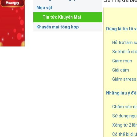
Mẹo vặt
Tin tức Khuyến Mại
Khuyến mại tổng hợp
Dùng lá tía tô 
Hỗ trợ làm s
Se khít lỗ ch
Giảm mụn
Giải cảm
Giảm stress
Những lưu ý để 
Chăm sóc da
Sử dụng nguy
Xông từ 2 lầ
Có thể bị dị 