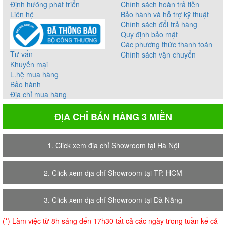
Định hướng phát triển
Chính sách hoàn trả tiền
Liên hệ
Bảo hành và hỗ trợ kỹ thuật
Chính sách đổi trả hàng
Quy định bảo mật
Các phương thức thanh toán
Tư vấn
Chính sách vận chuyển
Khuyến mại
L.hệ mua hàng
Bảo hành
Địa chỉ mua hàng
ĐỊA CHỈ BÁN HÀNG 3 MIỀN
1. Click xem địa chỉ Showroom tại Hà Nội
2. Click xem địa chỉ Showroom tại TP. HCM
3. Click xem địa chỉ Showroom tại Đà Nẵng
(*) Làm việc từ 8h sáng đến 17h30 tất cả các ngày trong tuần kể cả