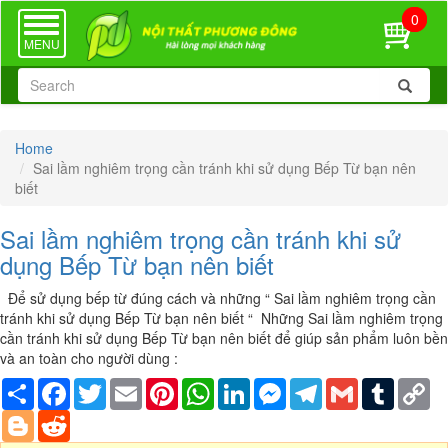
0
TOGGLE
NAVIGATION
MENU
Home
Sai lầm nghiêm trọng cần tránh khi sử dụng Bếp Từ bạn nên
biết
Sai lầm nghiêm trọng cần tránh khi sử
dụng Bếp Từ bạn nên biết
Để sử dụng bếp từ đúng cách và những “ Sai lầm nghiêm trọng cần
tránh khi sử dụng Bếp Từ bạn nên biết “ Những Sai lầm nghiêm trọng
cần tránh khi sử dụng Bếp Từ bạn nên biết để giúp sản phẩm luôn bền
và an toàn cho người dùng :
Share
Facebook
Twitter
Email
Pinterest
WhatsApp
LinkedIn
Messenger
Telegram
Gmail
Tumblr
Co
Li
Blogger
Reddit