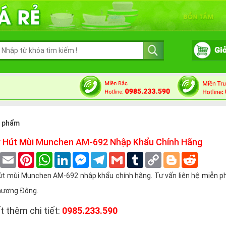
n phẩm
 Hút Mùi Munchen AM-692 Nhập Khẩu Chính Hãng
book
Twitter
Email
Pinterest
WhatsApp
LinkedIn
Messenger
Telegram
Gmail
Tumblr
Copy
Blogger
Reddit
Link
 mùi Munchen AM-692 nhập khẩu chính hãng. Tư vấn liên hệ miễn phí 
Phương Đông.
t thêm chi tiết:
0985.233.590