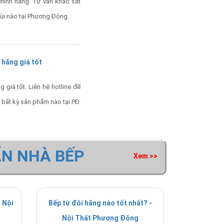
hính hãng. Tư vấn khảo sát
mùi nào tại Phương Đông.
hãng giá tốt
iá tốt. Liên hệ hotline để
 bất kỳ sản phẩm nào tại PĐ.
ẤN NHÀ BẾP
Xem >>
 Nội
Bếp từ đôi hãng nào tốt nhất? -
Nội Thất Phương Đông