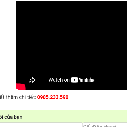
ết thêm chi tiết:
0985.233.590
ồi của bạn