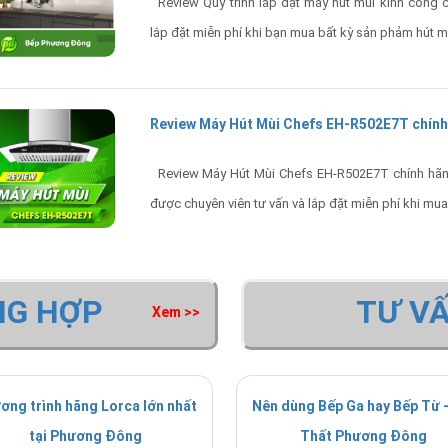
Review Quy trình lắp đặt máy hút mùi kính cong c
lắp đặt miễn phí khi bạn mua bất kỳ sản phảm hút 
Review Máy Hút Mùi Chefs EH-R502E7T chính 
Review Máy Hút Mùi Chefs EH-R502E7T chính hãng g
được chuyên viên tư vấn và lắp đặt miễn phí khi mua
NG HỢP
TƯ V
Xem >>
ơng trình hãng Lorca lớn nhất
Nên dùng Bếp Ga hay Bếp Từ -
tại Phương Đông
Thất Phương Đông