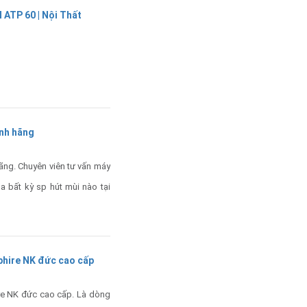
TP 60 | Nội Thất
ính hãng
ng. Chuyên viên tư vấn máy
a bất kỳ sp hút mùi nào tại
hire NK đức cao cấp
e NK đức cao cấp. Là dòng