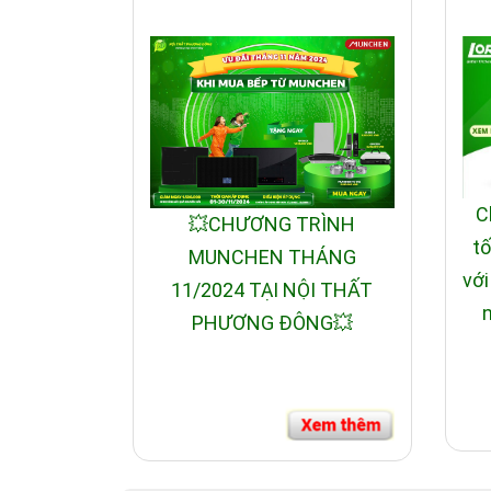
C
💥CHƯƠNG TRÌNH
tố
MUNCHEN THÁNG
với
11/2024 TẠI NỘI THẤT
n
PHƯƠNG ĐÔNG💥