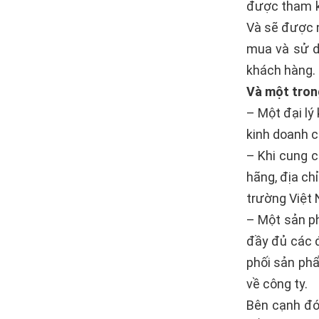
được tham k
Và sẽ được 
mua và sử d
khách hàng.
Và một trong
– Một đại lý
kinh doanh c
– Khi cung c
hãng, địa ch
trường Việt
– Một sản ph
đầy đủ các đ
phối sản phẩ
về công ty.
Bên cạnh đó