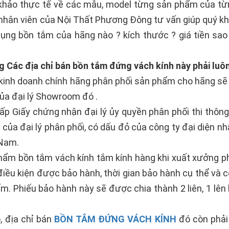
hảo thực tế về các mẫu, model từng sản phẩm của từn
nhân viên của Nội Thất Phương Đông tư vấn giúp quý k
ụng bồn tắm của hãng nào ? kích thước ? giá tiền sao
 Các địa chỉ bán bồn tắm đứng vách kính này phải luôn
 kinh doanh chính hãng phân phối sản phẩm cho hãng s
ủa đại lý Showroom đó .
ấp Giấy chứng nhận đại lý ủy quyền phân phối thi thông 
ỉ của đại lý phân phối, có dấu đỏ của công ty đại diện n
 Nam.
ẩm bồn tắm vách kính tắm kính hàng khi xuất xưởng ph
iều kiện được bảo hành, thời gian bảo hành cụ thể và 
m. Phiếu bảo hành này sẽ được chia thành 2 liên, 1 lên
, địa chỉ bán
BỒN TẮM ĐỨNG VÁCH KÍNH
đó còn phải