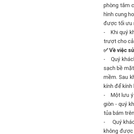
phòng tắm củ
hình cung ho
được tối ưu 
- Khi quý k
trượt cho cả
✅ Về việc 
- Quý khách
sạch bề mặt 
mềm. Sau kh
kính để kính
- Một lưu ý 
giòn - quý k
tủa bám trên
- Quý khách 
không được 