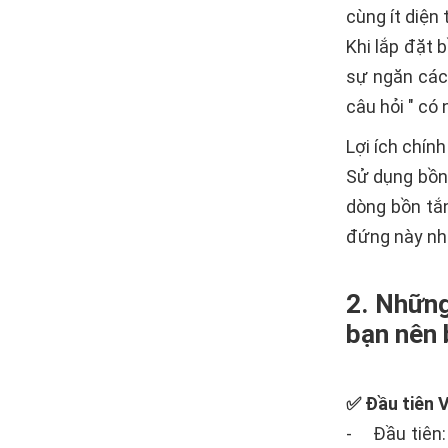
cùng ít diện
Khi lắp đặt 
sự ngăn cách
câu hỏi " có
Lợi ích chín
Sử dụng bồn 
dòng bồn tắ
đứng này như
2. Nhữn
bạn nên 
✅ Đầu tiên Vê
- Đầu tiên: