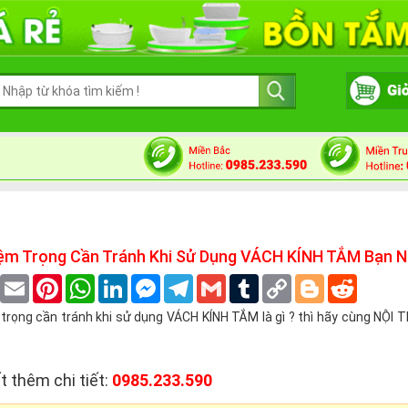
ệm Trọng Cần Tránh Khi Sử Dụng VÁCH KÍNH TẮM Bạn N
book
Twitter
Email
Pinterest
WhatsApp
LinkedIn
Messenger
Telegram
Gmail
Tumblr
Copy
Blogger
Reddit
Link
rọng cần tránh khi sử dụng VÁCH KÍNH TẮM là gì ? thì hãy cùng NỘI
t thêm chi tiết:
0985.233.590