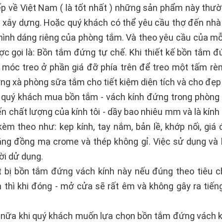
iếp về Việt Nam ( là tốt nhất ) những sản phẩm này t
u xây dựng. Hoặc quý khách có thể yêu cầu thợ đến nhà đ
à hình dáng riêng của phòng tắm. Và theo yêu cầu của
 gọi là: Bồn tắm đứng tự chế. Khi thiết kế bồn tắm đ
móc treo ở phần giá đỡ phía trên để treo một tấm rèm
g xà phòng sữa tắm cho tiết kiệm diện tích và cho đẹp 
 quý khách mua bồn tắm - vách kính đứng trong phòng
n chất lượng của kính tôi - dầy bao nhiêu mm và là kính 
kèm theo như: kẹp kính, tay nắm, bản lề, khớp nối, giá đ
ng đồng mạ crome và thép không gỉ. Việc sử dụng và l
ời dử dụng.
 bị bồn tắm đứng vách kính này nếu đúng theo tiêu ch
thì khi đóng - mở cửa sẽ rất êm và không gây ra tiếng
nữa khi quý khách muốn lựa chọn bồn tắm đứng vách kín