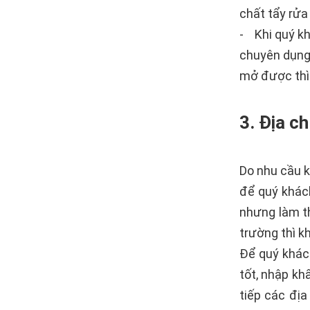
chất tẩy rử
- Khi quý khá
chuyên dụng.
mở được thì 
3. Địa c
Do nhu cầu 
để quý khách
nhưng làm th
trường thì k
Để quý khác
tốt, nhập kh
tiếp các đị