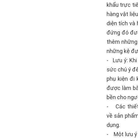
khẩu trực t
hàng vật liệ
diện tích v
đứng đó được
thêm những 
những kệ đựn
- Lưu ý: Khi
sức chú ý đế
phụ kiện đi 
được làm bằ
bền cho ngư
- Các thiết
về sản phẩm 
dụng.
- Một lưu ý 