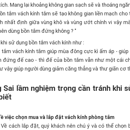
 tích. Mang lại khoảng không gian sạch sẽ và thoáng ng
bồn tắm vách kính tắm sẽ tạo không gian liền mạch ch
 nhất định giữa vùng khô và vùng ướt chính vi vậy mà
 nên dùng bồn tắm đứng không ? "
h khi sử dụng bồn tắm vách kính như :
tắm vách kính tắm giúp mùa đông cực kì ấm áp - giúp 
n đứng đế cao - thì đế của bồn tắm vẫn như một cái 
 vậy giúp người dùng giảm căng thẳng và thư giãn cơ t
g Sai lầm nghiệm trọng cần tránh kh
biết
̀ việc chọn mua và lắp đặt vách kính phòng tắm
 Về cách lắp đặt, quý khách nên chú ý và có thể chọ