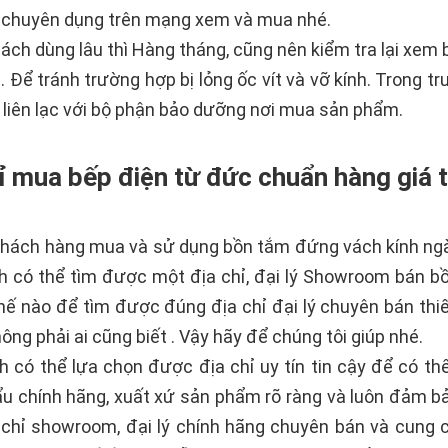
a chuyên dụng trên mạng xem và mua nhé.
ch dùng lâu thì Hàng tháng, cũng nên kiểm tra lại xem bản
 Để tránh trường hợp bị lỏng ốc vít và vỡ kính. Trong t
liên lạc với bộ phận bảo dưỡng nơi mua sản phẩm.
hỉ mua bếp điện từ đức chuẩn hàng giá 
khách hàng mua và sử dụng bồn tắm đứng vách kính ngà
 có thể tìm được một địa chỉ, đại lý Showroom bán bồ
ế nào để tìm được đúng địa chỉ đại lý chuyên bán thiế
hông phải ai cũng biết . Vậy hãy để chúng tôi giúp nhé.
h có thể lựa chọn được địa chỉ uy tín tin cậy để có
ẩu chính hãng, xuất xứ sản phẩm rõ ràng và luôn đảm b
a chỉ showroom, đại lý chính hãng chuyên bán và cung