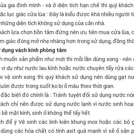
a gia đinh mình - và ở diện tích hạn chế thì quý khác
ặc lục giác cửa lùa : Đây là kiểu được khá nhiều người t
những diện tích không sử dụng của căn nhà.
hách lựa chọn bồn tắm đứng nên ưu tiên mua cửa lùa, 
m giác đóng mở nhẹ nhàng hơn trong sử dụng, đồng thờ
sử dụng vách kính phòng tắm
 muốn sản phẩm như mới thi mỗi lần dùng xong - nên 
vi dụ như nước lau kính hoặc nước chuyên tẩy rửa các 
i vệ sinh xong thì quý khách sử dụng nên dùng gạt n
 luôn được trong suốt ko bị ố màu theo thời gian.
đặc biệt đó chính là : Tránh tuyệt đối sử dụng nước nóng
hách chỉ nên được sử dụng nước lạnh vì nước sinh hoạt
 bề mặt kính, sinh ố không thể tẩy hết.
để ý Vệ sinh các linh kiện khung inox hoặc các bộ gio
dùng các hóa chất có tính axit quá mạnh vì sẽ ố sản 