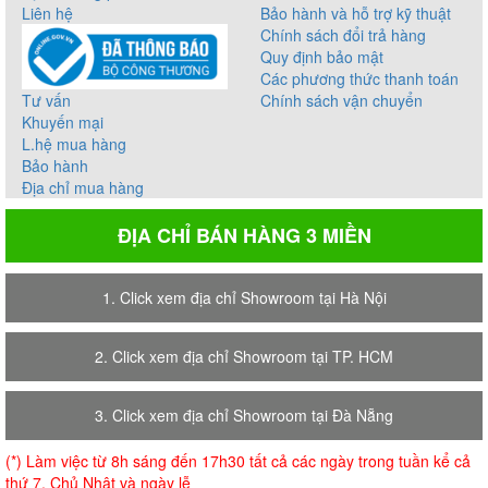
Liên hệ
Bảo hành và hỗ trợ kỹ thuật
Chính sách đổi trả hàng
Quy định bảo mật
Các phương thức thanh toán
Tư vấn
Chính sách vận chuyển
Khuyến mại
L.hệ mua hàng
Bảo hành
Địa chỉ mua hàng
ĐỊA CHỈ BÁN HÀNG 3 MIỀN
1. Click xem địa chỉ Showroom tại Hà Nội
2. Click xem địa chỉ Showroom tại TP. HCM
3. Click xem địa chỉ Showroom tại Đà Nẵng
(*) Làm việc từ 8h sáng đến 17h30 tất cả các ngày trong tuần kể cả
thứ 7, Chủ Nhật và ngày lễ