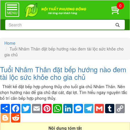
0
TOGGLE
NAVIGATION
MENU
Home
Tuổi Nhâm Thân đặt bếp hướng nào đem tài lộc sức khỏe cho
gia chủ
Tuổi Nhâm Thân đặt bếp hướng nào đem
tài lộc sức khỏe cho gia chủ
Thiết kế đặt bếp hợp phong thủy cho tuổi gia chủ Nhâm Thân. Nên
chọn hướng nào để gia chủ đại cát, đại lợi. Tìm hiểu ngay nguyên tắc
bố trí căn bếp hợp phong thủy.
Share
Facebook
Twitter
Email
Pinterest
WhatsApp
LinkedIn
Messenger
Telegram
Gmail
Tumblr
Co
Li
Blogger
Reddit
Nội dung tóm tắt