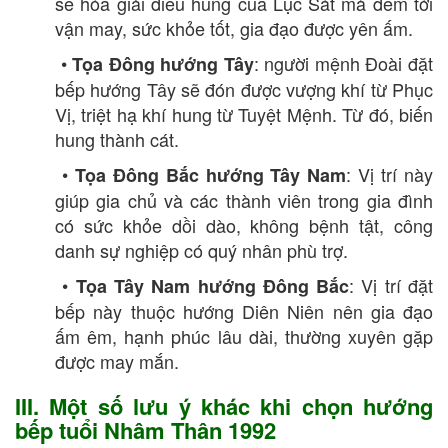
sẽ hóa giải điều hung của Lục Sát mà đem tới
vận may, sức khỏe tốt, gia đạo được yên ấm.
•
: người mệnh Đoài đặt
Tọa Đông hướng Tây
bếp hướng Tây sẽ đón được vượng khí từ Phục
Vị, triệt hạ khí hung từ Tuyệt Mệnh. Từ đó, biến
hung thành cát.
•
: Vị trí này
Tọa Đông Bắc hướng Tây Nam
giúp gia chủ và các thành viên trong gia đình
có sức khỏe dồi dào, không bệnh tật, công
danh sự nghiệp có quý nhân phù trợ.
•
: Vị trí đặt
Tọa Tây Nam hướng Đông Bắc
bếp này thuộc hướng Diên Niên nên gia đạo
ấm êm, hạnh phúc lâu dài, thường xuyên gặp
được may mắn.
III. Một số lưu ý khác khi chọn hướng
bếp tuổi Nhâm Thân 1992