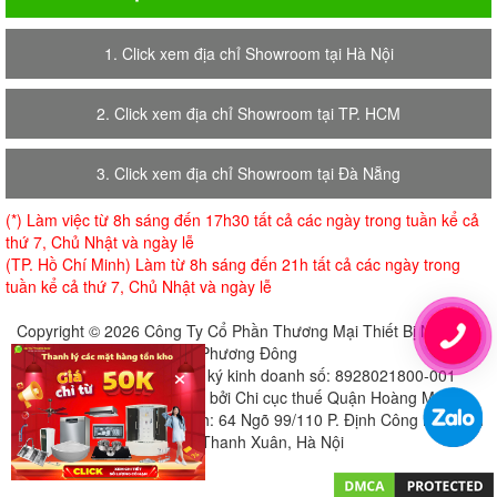
1. Click xem địa chỉ Showroom tại Hà Nội
2. Click xem địa chỉ Showroom tại TP. HCM
3. Click xem địa chỉ Showroom tại Đà Nẵng
(*) Làm việc từ 8h sáng đến 17h30 tất cả các ngày trong tuần kể cả
thứ 7, Chủ Nhật và ngày lễ
(TP. Hồ Chí Minh) Làm từ 8h sáng đến 21h tất cả các ngày trong
tuần kể cả thứ 7, Chủ Nhật và ngày lễ
Copyright © 2026 Công Ty Cổ Phần Thương Mại Thiết Bị Nội Thất
Phương Đông
×
Giấy chứng nhận đăng ký kinh doanh số: 8928021800-001
Cấp ngày 18-07-2018 bởi Chi cục thuế Quận Hoàng Mai
Địa chỉ đăng ký trụ sở chính: 64 Ngõ 99/110 P. Định Công Hạ, Định
Công, Thanh Xuân, Hà Nội