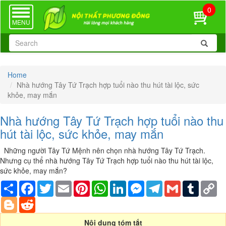
0
TOGGLE
NAVIGATION
MENU
Home
Nhà hướng Tây Tứ Trạch hợp tuổi nào thu hút tài lộc, sức
khỏe, may mắn
Nhà hướng Tây Tứ Trạch hợp tuổi nào thu
hút tài lộc, sức khỏe, may mắn
Những người Tây Tứ Mệnh nên chọn nhà hướng Tây Tứ Trạch.
Nhưng cụ thể nhà hướng Tây Tứ Trạch hợp tuổi nào thu hút tài lộc,
sức khỏe, may mắn?
Share
Facebook
Twitter
Email
Pinterest
WhatsApp
LinkedIn
Messenger
Telegram
Gmail
Tumblr
Co
Li
Blogger
Reddit
Nội dung tóm tắt