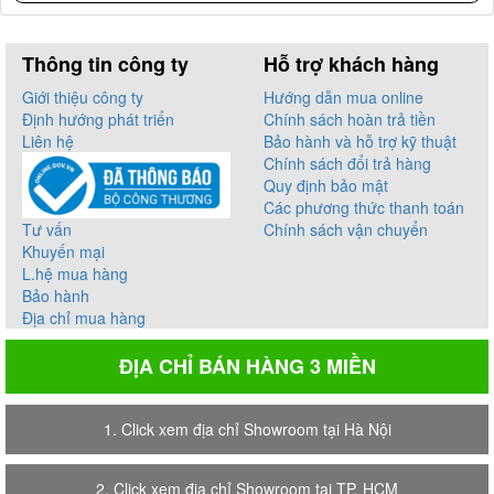
Thông tin công ty
Hỗ trợ khách hàng
Giới thiệu công ty
Hướng dẫn mua online
Định hướng phát triển
Chính sách hoàn trả tiền
Liên hệ
Bảo hành và hỗ trợ kỹ thuật
Chính sách đổi trả hàng
Quy định bảo mật
Các phương thức thanh toán
Tư vấn
Chính sách vận chuyển
Khuyến mại
L.hệ mua hàng
Bảo hành
Địa chỉ mua hàng
ĐỊA CHỈ BÁN HÀNG 3 MIỀN
1. Click xem địa chỉ Showroom tại Hà Nội
2. Click xem địa chỉ Showroom tại TP. HCM