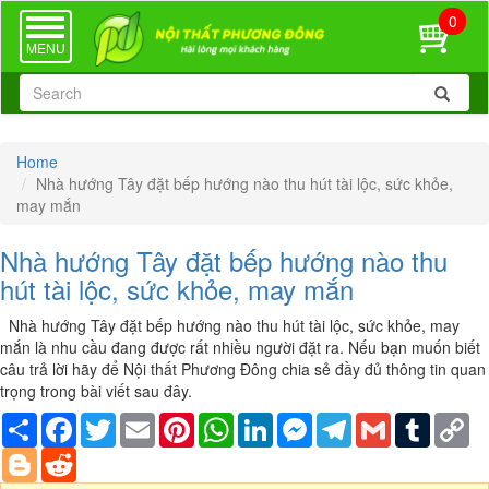
0
TOGGLE
NAVIGATION
MENU
Home
Nhà hướng Tây đặt bếp hướng nào thu hút tài lộc, sức khỏe,
may mắn
Nhà hướng Tây đặt bếp hướng nào thu
hút tài lộc, sức khỏe, may mắn
Nhà hướng Tây đặt bếp hướng nào thu hút tài lộc, sức khỏe, may
mắn là nhu cầu đang được rất nhiều người đặt ra. Nếu bạn muốn biết
câu trả lời hãy để Nội thất Phương Đông chia sẻ đầy đủ thông tin quan
trọng trong bài viết sau đây.
Share
Facebook
Twitter
Email
Pinterest
WhatsApp
LinkedIn
Messenger
Telegram
Gmail
Tumblr
Co
Li
Blogger
Reddit