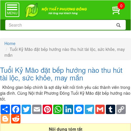
0
TOGGLE
NAVIGATION
MENU
Home
Tuổi Kỷ Mão đặt bếp hướng nào thu hút tài lộc, sức khỏe, may
mắn
Tuổi Kỷ Mão đặt bếp hướng nào thu hút
tài lộc, sức khỏe, may mắn
Không gian bếp chính là sợi dây kết nối tình yêu các thành viên trong
gia đình. Cùng Nội thất Phương Đông Tuổi Kỷ Mão đặt bếp hướng nào
tốt.
Share
Facebook
Twitter
Email
Pinterest
WhatsApp
LinkedIn
Messenger
Telegram
Gmail
Tumblr
Co
Li
Blogger
Reddit
Nội dung tóm tắt