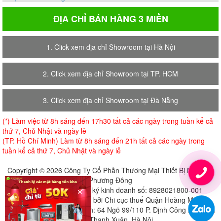
ĐỊA CHỈ BÁN HÀNG 3 MIỀN
1. Click xem địa chỉ Showroom tại Hà Nội
2. Click xem địa chỉ Showroom tại TP. HCM
3. Click xem địa chỉ Showroom tại Đà Nẵng
(*) Làm việc từ 8h sáng đến 17h30 tất cả các ngày trong tuần kể cả
thứ 7, Chủ Nhật và ngày lễ
(TP. Hồ Chí Minh) Làm từ 8h sáng đến 21h tất cả các ngày trong
tuần kể cả thứ 7, Chủ Nhật và ngày lễ
Copyright © 2026 Công Ty Cổ Phần Thương Mại Thiết Bị Nội Thất
Phương Đông
×
Giấy chứng nhận đăng ký kinh doanh số: 8928021800-001
Cấp ngày 18-07-2018 bởi Chi cục thuế Quận Hoàng Mai
Địa chỉ đăng ký trụ sở chính: 64 Ngõ 99/110 P. Định Công Hạ, Định
Công, Thanh Xuân, Hà Nội