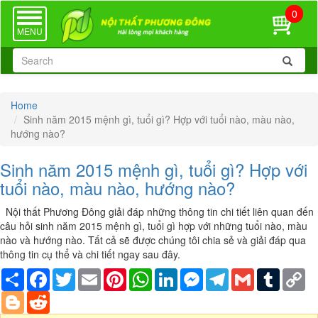
0
TOGGLE
NAVIGATION
MENU
Home
Sinh năm 2015 mệnh gì, tuổi gì? Hợp với tuổi nào, màu nào,
hướng nào?
Sinh năm 2015 mệnh gì, tuổi gì? Hợp với
tuổi nào, màu nào, hướng nào?
Nội thất Phương Đông giải đáp những thông tin chi tiết liên quan đến
câu hỏi sinh năm 2015 mệnh gì, tuổi gì hợp với những tuổi nào, màu
nào và hướng nào. Tất cả sẽ được chúng tôi chia sẻ và giải đáp qua
thông tin cụ thể và chi tiết ngay sau đây.
Share
Facebook
Twitter
Email
Pinterest
WhatsApp
LinkedIn
Messenger
Telegram
Gmail
Tumblr
Co
Li
Blogger
Reddit