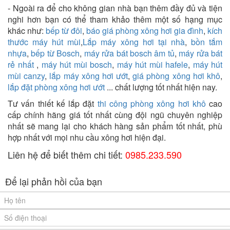
- Ngoài ra để cho không gian nhà bạn thêm đầy đủ và tiện
nghi hơn bạn có thể tham khảo thêm một số hạng mục
khác như:
bếp từ đôi
,
báo giá phòng xông hơi gia đình
,
kích
thước máy hút mùi
,
Lắp máy xông hơi tại nhà
,
bồn tắm
nhựa
,
bếp từ Bosch
,
máy rửa bát bosch âm tủ
,
máy rửa bát
rẻ nhất
,
máy hút mùi bosch
,
máy hút mùi hafele
,
máy hút
mùi canzy
,
lắp máy xông hơi ướt
,
giá phòng xông hơi khô
,
lắp đặt phòng xông hơi ướt
... chất lượng tốt nhất hiện nay.
Tư vấn thiết kế lắp đặt
thi công phòng xông hơi khô
cao
cấp chính hãng giá tốt nhất cùng đội ngũ chuyên nghiệp
nhất sẽ mang lại cho khách hàng sản phẩm tốt nhất, phù
hợp nhất với mọi nhu cầu xông hơi hiện đại.
Liên hệ để biết thêm chi tiết:
0985.233.590
Để lại phản hồi của bạn