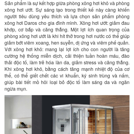
Sản phẩm là sự kết hợp giữa phòng xông hơi khô và phòng
xông hơi ướt. Sự sáng tạo trong thiết kế này càng khiến
người tiêu dùng yêu thích và lựa chọn sản phẩm phòng
xông hơi Daros cho gia đình mình. Xông hơi ướt: giảm đau
khớp, cơ bắp và căng thẳng. Một lợi ích quan trọng của
phòng xông hơi ướt là khi hít thở trong hơi nước có thể giúp
giảm bớt viêm xoang, hen suyễn, dị ứng và viêm phế quản.
Với xông hơi khô: mang lại lợi ích cho con người là tăng
cường hệ thống miễn dịch, cải thiện tuần hoàn máu, đào
thải độc tố, làm trẻ hóa làn da, giảm stress và căng thẳng.
Khi xông hơi khô, bằng cách tăng mạnh nhiệt độ của cơ
thể, có thể giết chết các vi khuẩn, ký sinh trùng và nấm,
giúp bài tiết mồ hôi loại bỏ độc tố làm sáng da và ngăn
ngừa mụn.