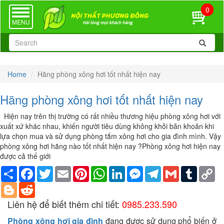
0
TOGGLE
NAVIGATION
MENU
Home
Hãng phòng xông hơi tốt nhất hiện nay
Hãng phòng xông hơi tốt nhất hiện nay
Hiện nay trên thị trường có rất nhiều thương hiệu phòng xông hơi với
xuất xứ khác nhau, khiến người tiêu dùng không khỏi băn khoăn khi
lựa chọn mua và sử dụng phòng tắm xông hơi cho gia đình mình. Vậy
phòng xông hơi hãng nào tốt nhất hiện nay ?Phòng xông hơi hiện nay
được cả thế giới
Share
Facebook
Twitter
Email
Pinterest
WhatsApp
LinkedIn
Messenger
Telegram
Gmail
Tumblr
Co
Li
Blogger
Reddit
Liên hệ để biết thêm chi tiết:
0985.233.590
Phòng xông hơi gia đình
đang được sử dụng phổ biến ở