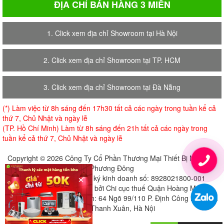
ĐỊA CHỈ BÁN HÀNG 3 MIỀN
1. Click xem địa chỉ Showroom tại Hà Nội
2. Click xem địa chỉ Showroom tại TP. HCM
3. Click xem địa chỉ Showroom tại Đà Nẵng
(*) Làm việc từ 8h sáng đến 17h30 tất cả các ngày trong tuần kể cả
thứ 7, Chủ Nhật và ngày lễ
(TP. Hồ Chí Minh) Làm từ 8h sáng đến 21h tất cả các ngày trong
tuần kể cả thứ 7, Chủ Nhật và ngày lễ
Copyright © 2026 Công Ty Cổ Phần Thương Mại Thiết Bị Nội Thất
Phương Đông
×
Giấy chứng nhận đăng ký kinh doanh số: 8928021800-001
Cấp ngày 18-07-2018 bởi Chi cục thuế Quận Hoàng Mai
Địa chỉ đăng ký trụ sở chính: 64 Ngõ 99/110 P. Định Công Hạ, Định
Công, Thanh Xuân, Hà Nội