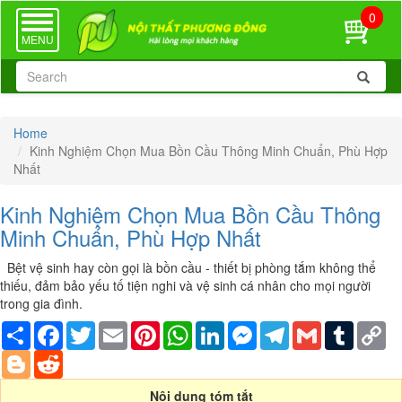
0
TOGGLE
NAVIGATION
MENU
Home
Kinh Nghiệm Chọn Mua Bồn Cầu Thông Minh Chuẩn, Phù Hợp
Nhất
Kinh Nghiệm Chọn Mua Bồn Cầu Thông
Minh Chuẩn, Phù Hợp Nhất
Bệt vệ sinh hay còn gọi là bồn cầu - thiết bị phòng tắm không thể
thiếu, đảm bảo yếu tố tiện nghi và vệ sinh cá nhân cho mọi người
trong gia đình.
Share
Facebook
Twitter
Email
Pinterest
WhatsApp
LinkedIn
Messenger
Telegram
Gmail
Tumblr
Co
Li
Blogger
Reddit
Nội dung tóm tắt