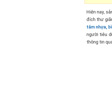
Hiện nay, sả
đích thư gi
tắm nhựa, b
người tiêu 
thông tin qua