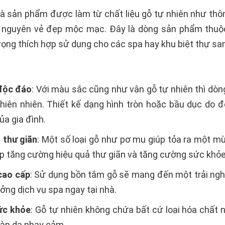
à sản phẩm được làm từ chất liệu gỗ tự nhiên như thôn
 nguyên vẻ đẹp mộc mạc. Đây là dòng sản phẩm thuộ
ọng thích hợp sử dụng cho các spa hay khu biệt thự san
độc đáo
: Với màu sắc cũng như vân gỗ tự nhiên thì d
thiên nhiên. Thiết kế dạng hình tròn hoặc bầu dục do 
a gia đình.
 thư giãn
: Một số loại gỗ như pơ mu giúp tỏa ra một m
p tăng cường hiệu quả thư giãn và tăng cường sức khỏe
cao cấp
: Sử dụng bồn tắm gỗ sẽ mang đến một trải ngh
ng dịch vụ spa ngay tại nhà.
ức khỏe
: Gỗ tự nhiên không chứa bất cứ loại hóa chất 
làn da nhạy cảm.