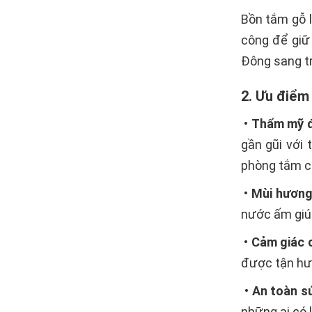
Bồn tắm gỗ l
công để giữ
Đông sang tr
2. Ưu điểm
•
Thẩm mỹ 
gần gũi với 
phòng tắm củ
•
Mùi hương
nước ấm giú
•
Cảm giác 
được tận hưở
•
An toàn s
những ai có 