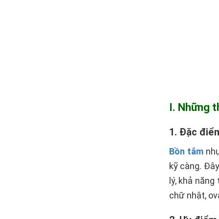
I. Những 
1. Đặc điể
Bồn tắm
nhự
kỹ càng. Đây
lý, khả năn
chữ nhật, ov