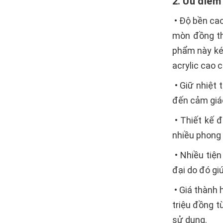
2. Ưu điểm
• Độ bền cao
mòn đồng th
phẩm này ké
acrylic cao c
• Giữ nhiệt 
đến cảm giác
• Thiết kế 
nhiều phong 
• Nhiều tiệ
đại do đó gi
• Giá thành 
triệu đồng t
sử dụng.