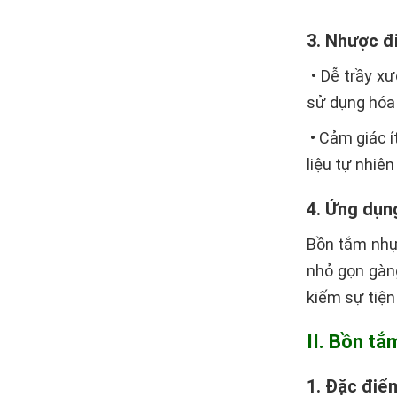
3. Nhược đ
• Dễ trầy xư
sử dụng hóa
• Cảm giác í
liệu tự nhiên
4. Ứng dụn
Bồn tắm nhựa
nhỏ gọn gàng
kiếm sự tiện 
II. Bồn t
1. Đặc điể