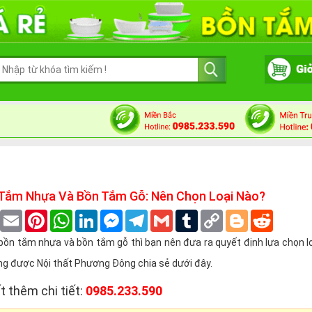
Tắm Nhựa Và Bồn Tắm Gỗ: Nên Chọn Loại Nào?
book
Twitter
Email
Pinterest
WhatsApp
LinkedIn
Messenger
Telegram
Gmail
Tumblr
Copy
Blogger
Reddit
Link
n tắm nhựa và bồn tắm gỗ thì bạn nên đưa ra quyết định lựa chọn loạ
ng được Nội thất Phương Đông chia sẻ dưới đây.
t thêm chi tiết:
0985.233.590