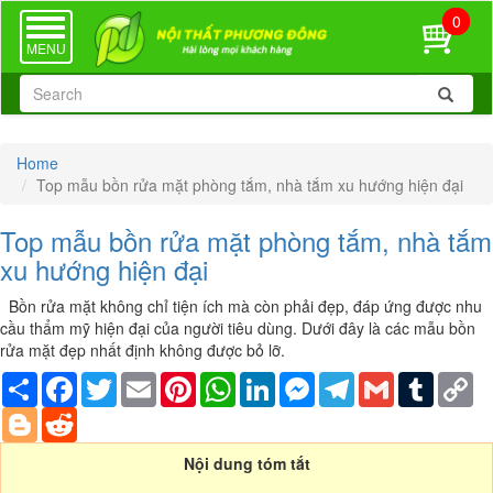
0
TOGGLE
NAVIGATION
MENU
Home
Top mẫu bồn rửa mặt phòng tắm, nhà tắm xu hướng hiện đại
Top mẫu bồn rửa mặt phòng tắm, nhà tắm
xu hướng hiện đại
Bồn rửa mặt không chỉ tiện ích mà còn phải đẹp, đáp ứng được nhu
cầu thẩm mỹ hiện đại của người tiêu dùng. Dưới đây là các mẫu bồn
rửa mặt đẹp nhất định không được bỏ lỡ.
Share
Facebook
Twitter
Email
Pinterest
WhatsApp
LinkedIn
Messenger
Telegram
Gmail
Tumblr
Co
Li
Blogger
Reddit
Nội dung tóm tắt