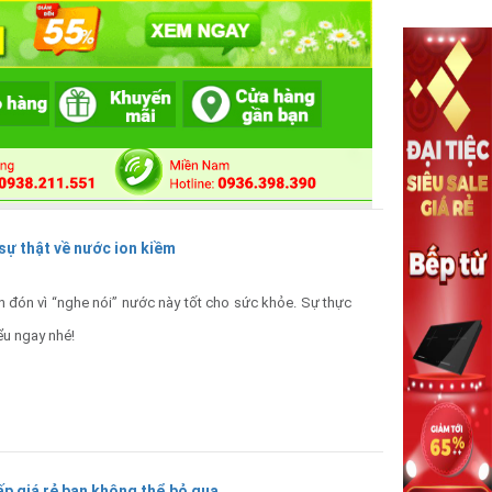
sự thật về nước ion kiềm
 đón vì “nghe nói” nước này tốt cho sức khỏe. Sự thực
ểu ngay nhé!
p giá rẻ bạn không thể bỏ qua