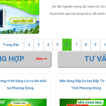
Sai lầm nghiệm trọng cần tránh khi sử 
tham khảo qua nội dung bài tư vấn dưới 
..
Trang đầu
2
3
4
5
6
7
8
9
1
NG HỢP
TƯ V
Xem >>
ơng trình hãng Lorca lớn nhất
Nên dùng Bếp Ga hay Bếp Từ -
tại Phương Đông
Thất Phương Đông