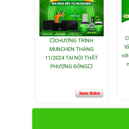
C
💥CHƯƠNG TRÌNH
tố
MUNCHEN THÁNG
với
11/2024 TẠI NỘI THẤT
n
PHƯƠNG ĐÔNG💥