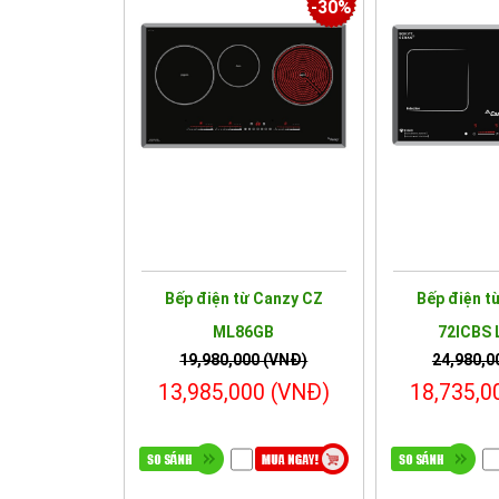
-30%
Bếp điện từ Canzy CZ
Bếp điện t
ML86GB
72ICBS
19,980,000 (VNĐ)
24,980,0
13,985,000 (VNĐ)
18,735,0