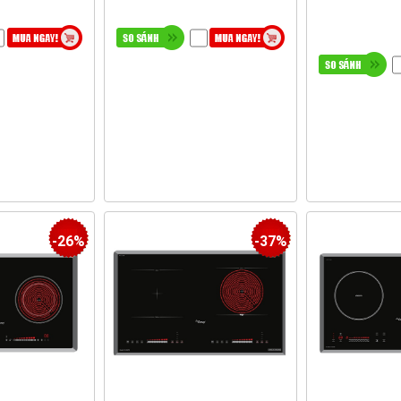
-26%
-37%