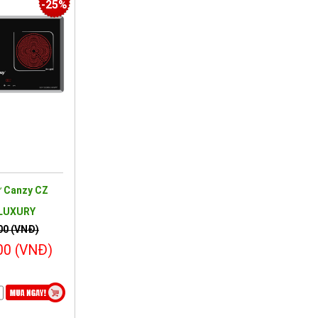
-25%
ừ Canzy CZ
 LUXURY
00 (VNĐ)
00 (VNĐ)