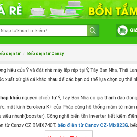
ếp điện từ
Bếp điện từ Canzy
 hiệu của Ý và đặt nhà máy lắp ráp tại Ý, Tây Ban Nha, Thái La
c xuất xứ giá cả khác nhau để các bạn có thể lựa chọn cụ thể n
nhập khẩu
nguyên chiếc từ Ý, Tây Ban Nha có giá thành dao độn
Đức, mặt kính Eurokera K+ của Pháp cùng hệ thống mâm từ mâm n
 siêu nhanh(booster), Công nghệ biến tần Inverter tiết kiệm điệ
iện từ Canzy CZ BMIX740T,
b
ếp điện từ Canzy CZ-Mix823G
, b