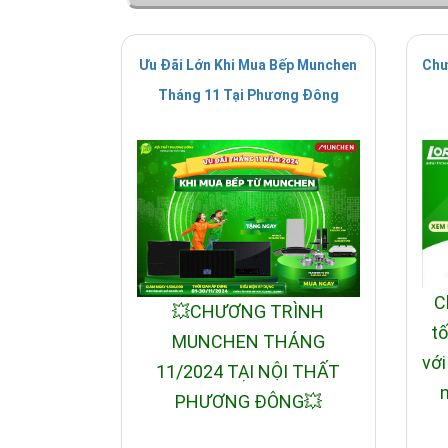
Ưu Đãi Lớn Khi Mua Bếp Munchen
Chư
Tháng 11 Tại Phương Đông
C
💥CHƯƠNG TRÌNH
tố
MUNCHEN THÁNG
với
11/2024 TẠI NỘI THẤT
n
PHƯƠNG ĐÔNG💥