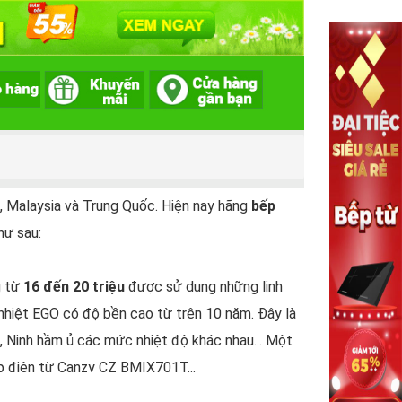
n, Malaysia và Trung Quốc. Hiện nay hãng
bếp
hư sau:
g từ
16 đến 20 triệu
được sử dụng những linh
hiệt EGO có độ bền cao từ trên 10 năm. Đây là
n, Ninh hầm ủ các mức nhiệt độ khác nhau... Một
ếp điện từ Canzy CZ BMIX701T...