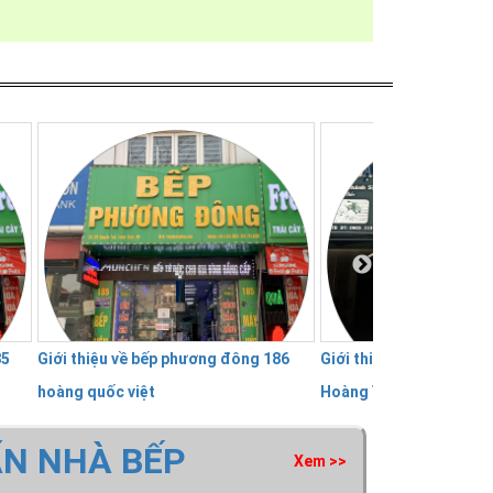
hiệu về bếp phương đông 186
Giới thiệu về Bếp Phương Đông 402
 quốc việt
Hoàng Văn THụ
ẤN NHÀ BẾP
Xem >>