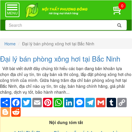
0
TOGGLE
NAVIGATION
MENU
Home
Đại lý bán phòng xông hơi tại Bắc Ninh
Đại lý bán phòng xông hơi tại Bắc Ninh
Với bài viết dưới đây chúng tôi hiểu các bạn đang băn khoăn lựa
chọn địa chỉ uy tín, tin cậy bán và thi công, lắp đặt phòng xông hơi cho
công trình của mình. Giữa hàng trăm địa chỉ bán phòng xông hơi tại
Bắc Ninh, địa chỉ nào uy tín, tin cậy, bán hàng chính hãng, giá phải
chăng, dịch vụ tốt, bảo hành nhanh...
Share
Facebook
Twitter
Email
Pinterest
WhatsApp
LinkedIn
Messenger
Telegram
Gmail
Tumblr
Co
Li
Blogger
Reddit
Nội dung tóm tắt