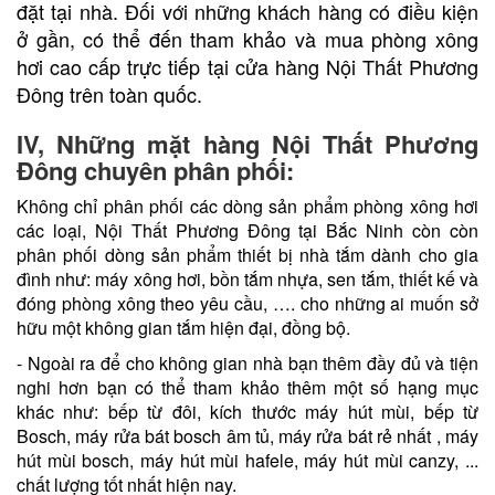
đặt tại nhà. Đối với những khách hàng có điều kiện
ở gần, có thể đến tham khảo và mua phòng xông
hơi cao cấp trực tiếp tại cửa hàng Nội Thất Phương
Đông trên toàn quốc.
IV, Những mặt hàng Nội Thất Phương
Đông chuyên phân phối:
Không chỉ phân phối các dòng sản phẩm phòng xông hơi
các loại, Nội Thất Phương Đông tại Bắc Ninh còn còn
phân phối dòng sản phẩm thiết bị nhà tắm dành cho gia
đình như: máy xông hơi,
bồn tắm nhựa
, sen tắm, thiết kế và
đóng phòng xông theo yêu cầu, …. cho những ai muốn sở
hữu một không gian tắm hiện đại, đồng bộ.
- Ngoài ra để cho không gian nhà bạn thêm đầy đủ và tiện
nghi hơn bạn có thể tham khảo thêm một số hạng mục
khác như:
bếp từ đôi
,
kích thước máy hút mùi
,
bếp từ
Bosch
,
máy rửa bát bosch âm tủ
,
máy rửa bát rẻ nhất
,
máy
hút mùi bosch
,
máy hút mùi hafele
,
máy hút mùi canzy
, ...
chất lượng tốt nhất hiện nay.