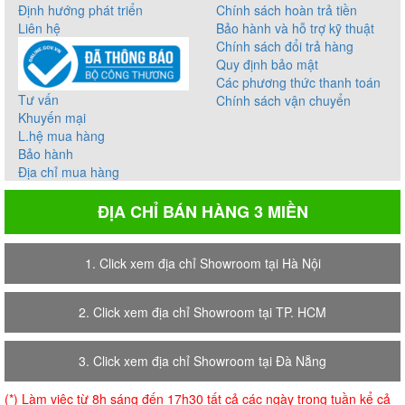
Định hướng phát triển
Chính sách hoàn trả tiền
Liên hệ
Bảo hành và hỗ trợ kỹ thuật
Chính sách đổi trả hàng
Quy định bảo mật
Các phương thức thanh toán
Tư vấn
Chính sách vận chuyển
Khuyến mại
L.hệ mua hàng
Bảo hành
Địa chỉ mua hàng
ĐỊA CHỈ BÁN HÀNG 3 MIỀN
1. Click xem địa chỉ Showroom tại Hà Nội
2. Click xem địa chỉ Showroom tại TP. HCM
3. Click xem địa chỉ Showroom tại Đà Nẵng
(*) Làm việc từ 8h sáng đến 17h30 tất cả các ngày trong tuần kể cả