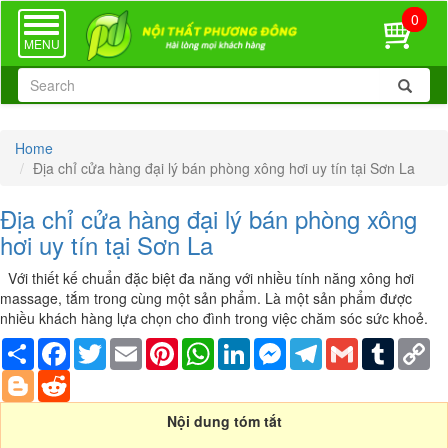
0
TOGGLE
NAVIGATION
MENU
Home
Địa chỉ cửa hàng đại lý bán phòng xông hơi uy tín tại Sơn La
Địa chỉ cửa hàng đại lý bán phòng xông
hơi uy tín tại Sơn La
Với thiết kế chuẩn đặc biệt đa năng với nhiều tính năng xông hơi
massage, tắm trong cùng một sản phẩm. Là một sản phẩm được
nhiều khách hàng lựa chọn cho đình trong việc chăm sóc sức khoẻ.
Share
Facebook
Twitter
Email
Pinterest
WhatsApp
LinkedIn
Messenger
Telegram
Gmail
Tumblr
Co
Li
Blogger
Reddit
Nội dung tóm tắt