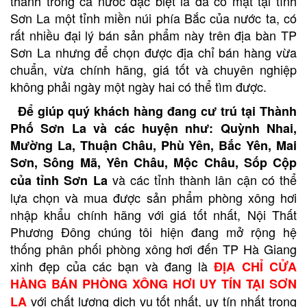
thành trong cả nước đặc biệt là đã có mặt tại tỉnh
Sơn La một tỉnh miền núi phía Bắc của nước ta, có
rất nhiều đại lý bán sản phẩm này trên địa bàn TP
Sơn La nhưng để chọn được địa chỉ bán hàng vừa
chuẩn, vừa chính hãng, giá tốt và chuyên nghiệp
không phải ngày một ngày hai có thể tìm được.
Để giúp quý khách hàng đang cư trú tại Thành
Phố Sơn La và các huyện như:
Quỳnh Nhai,
Mường La, Thuận Châu, Phù Yên, Bắc Yên, Mai
Sơn, Sông Mã, Yên Châu, Mộc Châu, Sốp Cộp
và các tỉnh thành lân cận có thể
của tỉnh Sơn La
lựa chọn và mua được sản phẩm phòng xông hơi
nhập khẩu chính hãng với giá tốt nhất, Nội Thất
Phương Đông chúng tôi hiện đang mở rộng hệ
thống phân phối phòng xông hơi đến TP Hà Giang
xinh đẹp của các bạn và đang là
ĐỊA CHỈ CỬA
HÀNG BÁN PHÒNG XÔNG HƠI UY TÍN TẠI SƠN
với chất lượng dịch vụ tốt nhất, uy tín nhất trong
LA