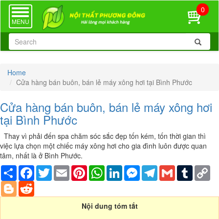
0
TOGGLE
NAVIGATION
MENU
Home
Cửa hàng bán buôn, bán lẻ máy xông hơi tại Bình Phước
Cửa hàng bán buôn, bán lẻ máy xông hơi
tại Bình Phước
Thay vì phải đến spa chăm sóc sắc đẹp tốn kém, tốn thời gian thì
việc lựa chọn một chiếc máy xông hơi cho gia đình luôn được quan
tâm, nhất là ở Bình Phước.
Share
Facebook
Twitter
Email
Pinterest
WhatsApp
LinkedIn
Messenger
Telegram
Gmail
Tumblr
Co
Li
Blogger
Reddit
Nội dung tóm tắt