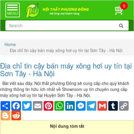
0
TOGGLE
NAVIGATION
MENU
Home
Địa chỉ tin cậy bán máy xông hơi uy tín tại Sơn Tây - Hà Nội
Địa chỉ tin cậy bán máy xông hơi uy tín tại
Sơn Tây - Hà Nội
Bài viết sau đây, Nội thất phương Đông sẽ cung cấp cho quý khách
những thông tin hữu ích nhất về Showroom uy tín chuyên cung cấp
máy xông hơi uy tín tại Huyện Sơn Tây - Hà Nội.
Share
Facebook
Twitter
Email
Pinterest
WhatsApp
LinkedIn
Messenger
Telegram
Gmail
Tumblr
Co
Li
Blogger
Reddit
Nội dung tóm tắt