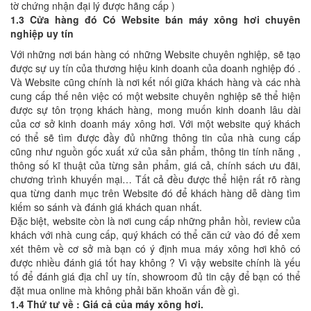
tờ chứng nhận đại lý được hãng cấp )
1.3 Cửa hàng đó Có Website bán máy xông hơi chuyên
nghiệp uy tín
Với những nơi bán hàng có những Website chuyên nghiệp, sẽ tạo
được sự uy tín của thương hiệu kinh doanh của doanh nghiệp đó .
Và Website cũng chính là nơi kết nối giữa khách hàng và các nhà
cung cấp thế nên việc có một website chuyên nghiệp sẽ thể hiện
được sự tôn trọng khách hàng, mong muốn kinh doanh lâu dài
của cơ sở kinh doanh máy xông hơi. Với một website quý khách
có thể sẽ tìm được đầy đủ những thông tin của nhà cung cấp
cũng như nguồn gốc xuất xứ của sản phẩm, thông tin tính năng ,
thông số kĩ thuật của từng sản phẩm, giá cả, chính sách ưu đãi,
chương trình khuyến mại… Tất cả đều được thể hiện rất rõ ràng
qua từng danh mục trên Website đó để khách hàng dễ dàng tìm
kiếm so sánh và đánh giá khách quan nhất.
Đặc biệt, website còn là nơi cung cấp những phản hồi, review của
khách với nhà cung cấp, quý khách có thể căn cứ vào đó để xem
xét thêm về cơ sở mà bạn có ý định mua máy xông hơi khô có
được nhiều đánh giá tốt hay không ? Vì vậy website chính là yếu
tố để đánh giá địa chỉ uy tín, showroom đủ tin cậy để bạn có thể
đặt mua online mà không phải băn khoăn vấn đề gì.
1.4 Thứ tư về : Giá cả của máy xông hơi.