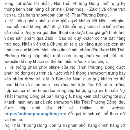
xông hơi được tốt nhất , Nội Thất Phương Đông mở rộng hệ
thống kênh bán hàng cả online ( Điện thoại + Zalo ) và ofline trực
tiếp tại cửa hàng showroom của Nội Thất Phương Đông .
+ Hệ thống phân phối online giúp quý khách tiết kiệm thời gian
mua sắm mà không phải đi lại. Chỉ cần quý khách tìm kiếm đúng
sản phẩm ưng ý và gọi điện thoại để được báo giá gửi hình ảnh
video sản phẩm qua Zalo – Sau đó quý khách có thể đặt hàng
trực tiếp. Nhân viên của Chúng tôi sẽ giao hàng trực tiếp đến tận
nhà cho quý khách. Mọi thông tin về sản phẩm đều được Nội Thất
Phương Đông cập nhật một cách trung thực và chi tiết trên
website để quý khách có thể tìm hiểu trước khi lựa chọn.
+ Hệ thống phân phối offline của Nội Thất Phương Đông được
phân bổ đồng đều trên cả nước với hệ thống showroom trưng bày
sản phẩm được trải dài từ Bắc vào Nam giúp quý khách có thể
tham khảo và chọn mua máy xông hơi trực tiếp. Để tránh trường
hợp các cá nhân hoặc doanh nghiệp lợi dụng sự uy tín của Nội
Thất Phương Đông để bán hàng giả, hàng kém chất lượng tới quý
khách, hiện nay tất cả các showroom Nội Thất Phương Đông đều
được cập nhật địa chỉ và Hotline trên website
https://noithatphuongdong.vn/
để quý khách có thể theo dõi
và liên hệ.
Nội Thất Phương Đông luôn tự tin phân phối hàng chính hãng với