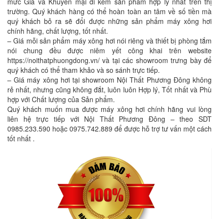
mức Giá và Khuyến mại đi kèm sản phẩm hợp lý nhất trên thị
trường. Quý khách hàng có thể hoàn toàn an tâm về số tiền mà
quý khách bỏ ra sẽ đổi được những sản phẩm máy xông hơi
chính hãng, chất lượng, tốt nhất.
– Giá mỗi sản phẩm máy xông hơi nói riêng và thiết bị phòng tắm
nói chung đều được niêm yết công khai trên website
https://noithatphuongdong.vn/ và tại các showroom trưng bày để
quý khách có thể tham khảo và so sánh trực tiếp.
– Giá máy xông hơi tại showroom Nội Thất Phương Đông không
rẻ nhất, nhưng cũng không đắt, luôn luôn Hợp lý, Tốt nhất và Phù
hợp với Chất lượng của Sản phẩm.
Quý khách muốn mua được máy xông hơi chính hãng vui lòng
liên hệ trực tiếp với Nội Thất Phương Đông – theo SDT
0985.233.590 hoặc 0975.742.889 để được hỗ trợ tư vấn một cách
tốt nhất .