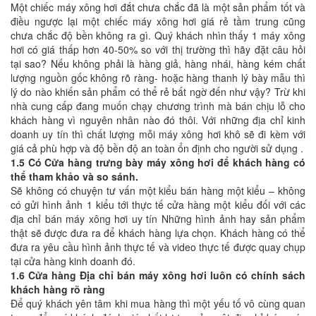
Một chiếc máy xông hơi đắt chưa chắc đã là một sản phẩm tốt và
điều ngược lại một chiếc máy xông hơi giá rẻ tầm trung cũng
chưa chắc độ bền không ra gì. Quý khách nhìn thấy 1 máy xông
hơi có giá thấp hơn 40-50% so với thị trường thì hãy đặt câu hỏi
tại sao? Nếu không phải là hàng giả, hàng nhái, hàng kém chất
lượng nguồn gốc không rõ ràng- hoặc hàng thanh lý bày mẫu thì
lý do nào khiến sản phẩm có thể rẻ bất ngờ đến như vậy? Trừ khi
nhà cung cấp đang muốn chạy chương trình mà bán chịu lỗ cho
khách hàng vì nguyên nhân nào đó thôi. Với những địa chỉ kinh
doanh uy tín thì chất lượng mỗi máy xông hơi khô sẽ đi kèm với
giá cả phù hợp và độ bền độ an toàn ổn định cho người sử dụng .
1.5 Có Cửa hàng trưng bày máy xông hơi để khách hàng có
thể tham khảo và so sánh.
Sẽ không có chuyện tư vấn một kiểu bán hàng một kiểu – không
có gửi hình ảnh 1 kiểu tới thực tế cửa hàng một kiểu đối với các
địa chỉ bán máy xông hơi uy tín Những hình ảnh hay sản phẩm
thật sẽ được đưa ra để khách hàng lựa chọn. Khách hàng có thể
đưa ra yêu cầu hình ảnh thực tế và video thực tế được quay chụp
tại cửa hàng kinh doanh đó.
1.6 Cửa hàng Địa chỉ bán máy xông hơi luôn có chính sách
khách hàng rõ ràng
Để quý khách yên tâm khi mua hàng thì một yếu tố vô cùng quan