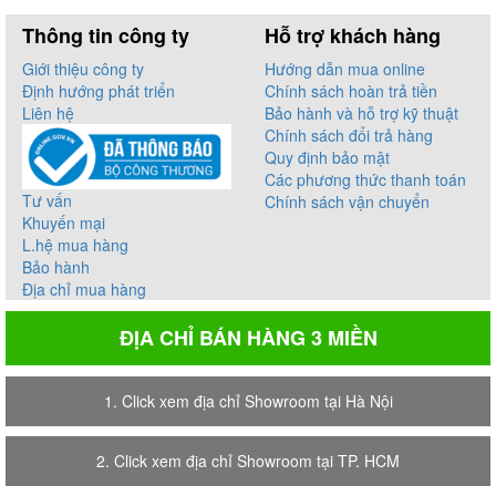
Thông tin công ty
Hỗ trợ khách hàng
Giới thiệu công ty
Hướng dẫn mua online
Định hướng phát triển
Chính sách hoàn trả tiền
Liên hệ
Bảo hành và hỗ trợ kỹ thuật
Chính sách đổi trả hàng
Quy định bảo mật
Các phương thức thanh toán
Tư vấn
Chính sách vận chuyển
Khuyến mại
L.hệ mua hàng
Bảo hành
Địa chỉ mua hàng
ĐỊA CHỈ BÁN HÀNG 3 MIỀN
1. Click xem địa chỉ Showroom tại Hà Nội
2. Click xem địa chỉ Showroom tại TP. HCM