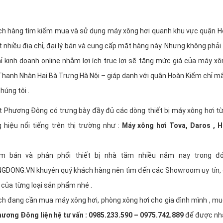
h hàng tìm kiếm mua và sử dụng máy xông hơi quanh khu vực quận Ho
ất nhiều địa chỉ, đại lý bán và cung cấp mặt hàng này. Nhưng không phả
hỉ kinh doanh online nhằm lợi ích trục lợi sẽ tăng mức giá của máy xô
hanh Nhàn Hai Bà Trưng Hà Nội – giáp danh với quận Hoàn Kiếm chỉ mất 
úng tôi .
t Phương Đông có trưng bày đầy đủ các dòng thiết bị máy xông hơi từ
hiệu nổi tiếng trên thị trường như :
Máy xông hơi Tova, Daros , 
iệm bán và phân phối thiết bị nhà tắm nhiều năm nay trong
ONG.VN khuyên quý khách hàng nên tìm đến các Showroom uy tín, đạ
 của từng loại sản phẩm nhé .
h đang cần mua máy xông hơi, phòng xông hơi cho gia đình mình , muốn
ương Đông liện hệ tư vấn : 0985.233.590 – 0975.742.889
để được nhân