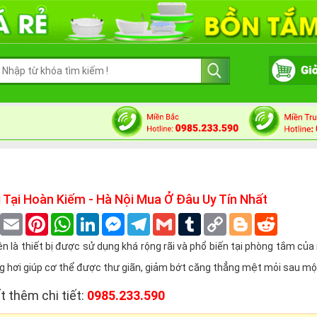
 Tại Hoàn Kiếm - Hà Nội Mua Ở Đâu Uy Tín Nhất
book
Twitter
Email
Pinterest
WhatsApp
LinkedIn
Messenger
Telegram
Gmail
Tumblr
Copy
Blogger
Reddit
Link
n là thiết bị được sử dụng khá rộng rãi và phổ biến tại phòng tắm củ
ng hơi giúp cơ thể được thư giãn, giảm bớt căng thẳng mệt mỏi sau một
t thêm chi tiết:
0985.233.590