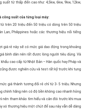
g suất từ thấp đến cao như: 4,5kw, 6kw, 9kw, 12kw,
à công suất của từng loại máy:
 trên 20 triệu đến 50 triệu có dòng trên 50 triệu
 Lan, Philippines hoặc các thương hiệu nổi tiếng
ơi giá rẻ này sẽ có mức giá dao động trong khoảng
giá bình dân nên rất được lòng người tiêu dùng. Và
ập khẩu cao cấp từ Nhật Bản – Hàn quốc hay Pháp và
 cũng được nghiên cứu và test rất kỹ trước khi tung
ức giá thành tương đối rẻ chỉ từ 3- 5 triệu. Nhưng
ông chính hãng nên có độ bền không cao nhanh hỏng
hì nên tham khảo tìm hiểu và cân đôi trước khi mua
áy xó thương hiệu một chút để sau này vẫn dễ dàng