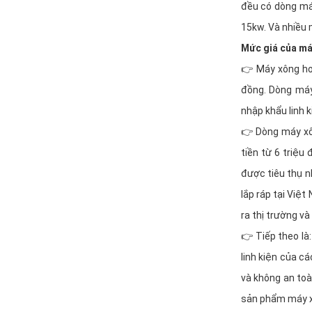
đều có dòng máy
15kw. Và nhiều 
Mức giá của máy
👉 Máy xông hơi
đồng. Dòng máy
nhập khẩu linh 
👉 Dòng máy xôn
tiền từ 6 triệu
được tiêu thụ n
lắp ráp tại Việ
ra thị trường và
👉 Tiếp theo là
linh kiện của c
và không an toà
sản phẩm máy xô