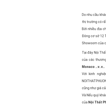
Do nhu cầu khác
thị trường có r
Bởi nhiều địa c
Đông cơ sở 12 T
Showoom của ch
Tại đây Nội Thấ
của các thương 
Monaco …v..v…
Với kinh ngh
NOITHATPHUONGD
cũng như giá cả
Và Nếu quý khác
của
Nội Thất Ph