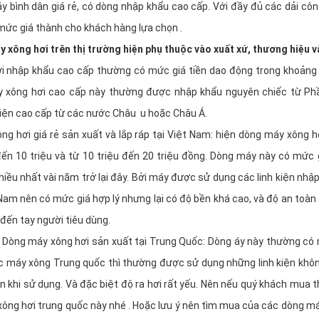
 bình dân giá rẻ, có dòng nhập khẩu cao cấp. Với đầy đủ các dải côn
mức giá thành cho khách hàng lựa chọn .
 xông hơi trên thị trường hiện phụ thuộc vào xuất xứ, thương hiệu v
 nhập khẩu cao cấp thường có mức giá tiền dao động trong khoảng từ
 xông hơi cao cấp này thường được nhập khẩu nguyên chiếc từ Phần
kiện cao cấp từ các nước Châu u hoặc Châu Á.
g hơi giá rẻ sản xuất và lắp ráp tại Việt Nam: hiện dòng máy xông h
 đến 10 triệu và từ 10 triệu đến 20 triệu đồng. Dòng máy này có mức 
hiều nhất vài năm trở lại đây. Bởi máy được sử dụng các linh kiện nh
t Nam nên có mức giá hợp lý nhưng lại có độ bền khá cao, và độ an toàn
 đến tay người tiêu dùng.
: Dòng máy xông hơi sản xuất tại Trung Quốc: Dòng áy này thường có m
ác máy xông Trung quốc thì thường được sử dụng những linh kiện kh
n khi sử dụng. Và đặc biệt độ ra hơi rất yếu. Nên nếu quý khách mua t
ng hơi trung quốc này nhé . Hoặc lưu ý nên tìm mua của các dòng m