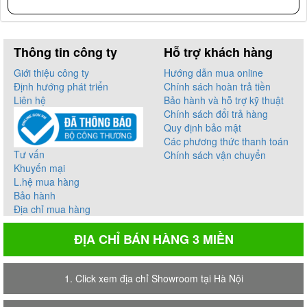
Thông tin công ty
Hỗ trợ khách hàng
Giới thiệu công ty
Hướng dẫn mua online
Định hướng phát triển
Chính sách hoàn trả tiền
Liên hệ
Bảo hành và hỗ trợ kỹ thuật
Chính sách đổi trả hàng
Quy định bảo mật
Các phương thức thanh toán
Tư vấn
Chính sách vận chuyển
Khuyến mại
L.hệ mua hàng
Bảo hành
Địa chỉ mua hàng
ĐỊA CHỈ BÁN HÀNG 3 MIỀN
1. Click xem địa chỉ Showroom tại Hà Nội