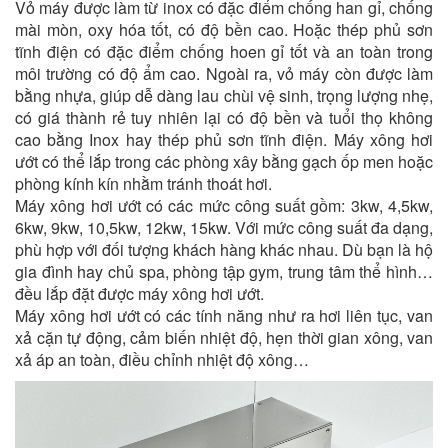
Vỏ máy được làm từ inox có đặc điểm chống han gỉ, chống
mài mòn, oxy hóa tốt, có độ bền cao. Hoặc thép phủ sơn
tĩnh điện có đặc điểm chống hoen gỉ tốt và an toàn trong
môi trường có độ ẩm cao. Ngoài ra, vỏ máy còn được làm
bằng nhựa, giúp dễ dàng lau chùi vệ sinh, trọng lượng nhẹ,
có giá thành rẻ tuy nhiên lại có độ bền và tuổi thọ không
cao bằng Inox hay thép phủ sơn tĩnh điện. Máy xông hơi
ướt có thể lắp trong các phòng xây bằng gạch ốp men hoặc
phòng kính kín nhằm tránh thoát hơi.
Máy xông hơi ướt có các mức công suất gồm: 3kw, 4,5kw,
6kw, 9kw, 10,5kw, 12kw, 15kw. Với mức công suất đa dạng,
phù hợp với đối tượng khách hàng khác nhau. Dù bạn là hộ
gia đình hay chủ spa, phòng tập gym, trung tâm thể hình…
đều lắp đặt được máy xông hơi ướt.
Máy xông hơi ướt có các tính năng như ra hơi liên tục, van
xả cặn tự động, cảm biến nhiệt độ, hẹn thời gian xông, van
xả áp an toàn, điều chỉnh nhiệt độ xông…