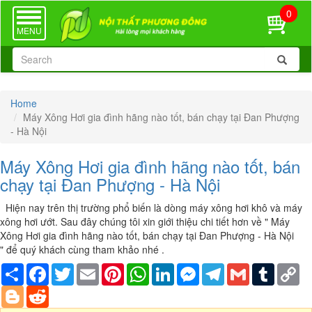
0
TOGGLE
NAVIGATION
MENU
Home
Máy Xông Hơi gia đình hãng nào tốt, bán chạy tại Đan Phượng
- Hà Nội
Máy Xông Hơi gia đình hãng nào tốt, bán
chạy tại Đan Phượng - Hà Nội
Hiện nay trên thị trường phổ biến là dòng máy xông hơi khô và máy
xông hơi ướt. Sau đây chúng tôi xin giới thiệu chi tiết hơn về " Máy
Xông Hơi gia đình hãng nào tốt, bán chạy tại Đan Phượng - Hà Nội
" để quý khách cùng tham khảo nhé .
Share
Facebook
Twitter
Email
Pinterest
WhatsApp
LinkedIn
Messenger
Telegram
Gmail
Tumblr
Co
Li
Blogger
Reddit