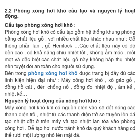
2.2 Phòng xông hơi khô cấu tạo và nguyên lý hoạt
động.
Cấu tạo phòng xông hơi khô :
Phòng xông hơi khô có cấu tạo gồm hệ thống khung phòng
bằng chất liệu gỗ , với nhiều chất liệu khác nhau như : Gỗ
thông phần lan , gỗ Hemlock …Các chất liệu này có độ
bền cao , có khả năng chịu nhiệt tốt , không ẩm mốc , mối
mọt và đặc biệt các chất liệu gỗ này không hấp thụ nhiệt
nên tuyệt đối an toàn cho người sử dụng.
Bên trong
phòng xông hơi khô
được trang bị đầy đủ các
linh kiện hiện đại như : Máy xông hơi khô , xô gáo gỗ ,
đồng hồ cát , đèn chống nổ , đồng đo nhiệt độ , ẩm kế ,
nhiệt kế…
Nguyên lý hoạt động của xông hơi khô :
Máy xông hơi khô khi có nguồn điện vào sẽ đốt nóng các
thanh điện trở , nhiệt từ các thanh điện trở sẽ truyền lên đá
tạo nhiệt đặt ở trên máy và tạo nhiệt lan tỏa vào phòng
xông hơi . Để tạo hơi nước tránh khô da quý khách hàng có
thể rưới một lượng nhỏ lên mặt đá.