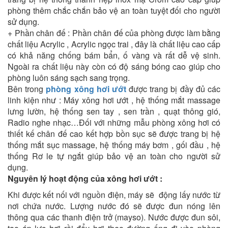
phòng thêm chắc chắn bảo vệ an toàn tuyệt đối cho người
sử dụng.
+ Phần chân đế : Phần chân đế của phòng được làm bằng
chất liệu Acrylic , Acrylic ngọc trai , đây là chất liệu cao cấp
có khả năng chống bám bẩn, ố vàng và rất dễ vệ sinh.
Ngoài ra chất liệu này còn có độ sáng bóng cao giúp cho
phòng luôn sáng sạch sang trọng.
Bên trong
phòng xông hơi ướt
được trang bị đầy đủ các
linh kiện như : Máy xông hơi ướt , hệ thống mắt massage
lưng lườn, hệ thống sen tay , sen trần , quạt thông gió,
Radio nghe nhạc…Đối với những mẫu phòng xông hơi có
thiết kế chân đế cao kết hợp bồn sục sẽ được trang bị hệ
thống mắt sục massage, hệ thống máy bơm , gối đầu , hệ
thống Rơ le tự ngắt giúp bảo vệ an toàn cho người sử
dụng.
Nguyên lý hoạt động của xông hơi ướt :
Khi được kết nối với nguồn điện, máy sẽ động lấy nước từ
nơi chứa nước. Lượng nước đó sẽ được đun nóng lên
thông qua các thanh điện trở (mayso). Nước được đun sôi,