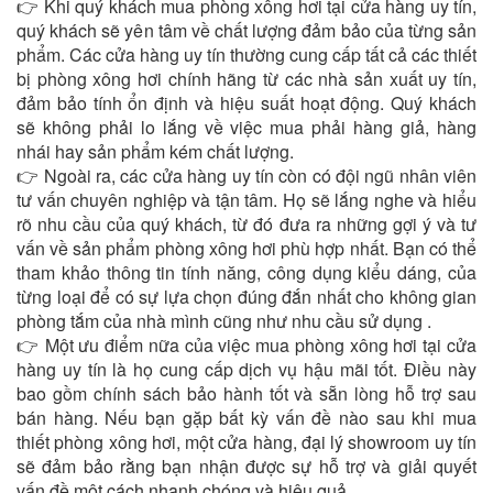
👉 Khi quý khách mua phòng xông hơi tại cửa hàng uy tín,
quý khách sẽ yên tâm về chất lượng đảm bảo của từng sản
phẩm. Các cửa hàng uy tín thường cung cấp tất cả các thiết
bị phòng xông hơi chính hãng từ các nhà sản xuất uy tín,
đảm bảo tính ổn định và hiệu suất hoạt động. Quý khách
sẽ không phải lo lắng về việc mua phải hàng giả, hàng
nhái hay sản phẩm kém chất lượng.
👉 Ngoài ra, các cửa hàng uy tín còn có đội ngũ nhân viên
tư vấn chuyên nghiệp và tận tâm. Họ sẽ lắng nghe và hiểu
rõ nhu cầu của quý khách, từ đó đưa ra những gợi ý và tư
vấn về sản phẩm phòng xông hơi phù hợp nhất. Bạn có thể
tham khảo thông tin tính năng, công dụng kiểu dáng, của
từng loại để có sự lựa chọn đúng đắn nhất cho không gian
phòng tắm của nhà mình cũng như nhu cầu sử dụng .
👉 Một ưu điểm nữa của việc mua phòng xông hơi tại cửa
hàng uy tín là họ cung cấp dịch vụ hậu mãi tốt. Điều này
bao gồm chính sách bảo hành tốt và sẵn lòng hỗ trợ sau
bán hàng. Nếu bạn gặp bất kỳ vấn đề nào sau khi mua
thiết phòng xông hơi, một cửa hàng, đại lý showroom uy tín
sẽ đảm bảo rằng bạn nhận được sự hỗ trợ và giải quyết
vấn đề một cách nhanh chóng và hiệu quả.