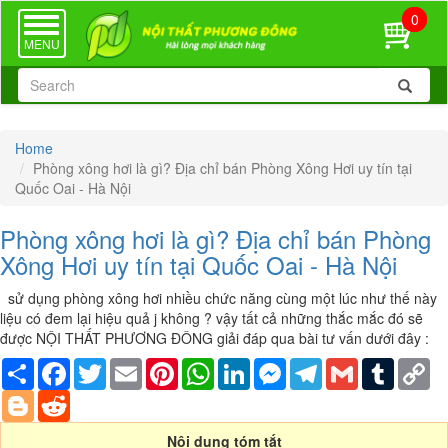
0
TOGGLE
NAVIGATION
MENU
Home
Phòng xông hơi là gì? Địa chỉ bán Phòng Xông Hơi uy tín tại
Quốc Oai - Hà Nội
Phòng xông hơi là gì? Địa chỉ bán Phòng
Xông Hơi uy tín tại Quốc Oai - Hà Nội
sử dụng phòng xông hơi nhiều chức năng cùng một lúc như thế này
liệu có đem lại hiệu quả j không ? vậy tất cả những thắc mắc đó sẽ
được NỘI THẤT PHƯƠNG ĐÔNG giải đáp qua bài tư vấn dưới đây :
Share
Facebook
Twitter
Email
Pinterest
WhatsApp
LinkedIn
Messenger
Telegram
Gmail
Tumblr
Co
Li
Blogger
Reddit
Nội dung tóm tắt