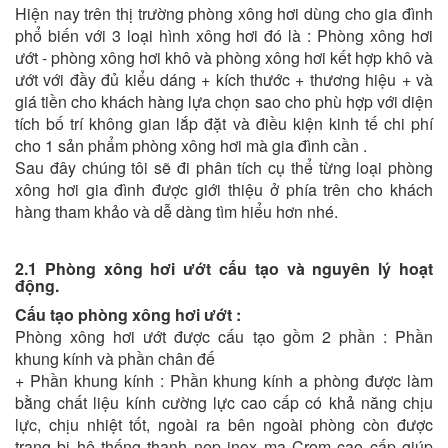
Hiện nay trên thị trường phòng xông hơi dùng cho gia đình
phổ biến với 3 loại hình xông hơi đó là : Phòng xông hơi
ướt - phòng xông hơi khô và phòng xông hơi kết hợp khô và
ướt với đầy đủ kiểu dáng + kích thước + thương hiệu + và
giá tiền cho khách hàng lựa chọn sao cho phù hợp với diện
tích bố trí không gian lắp đặt và điều kiện kinh tế chi phí
cho 1 sản phẩm phòng xông hơi mà gia đình cần .
Sau đây chúng tôi sẽ đi phân tích cụ thể từng loại phòng
xông hơi gia đình được giới thiệu ở phía trên cho khách
hàng tham khảo và dễ dàng tìm hiểu hơn nhé.
2.1 Phòng xông hơi ướt cấu tạo và nguyên lý hoạt
động.
Cấu tạo phòng xông hơi ướt :
Phòng xông hơi ướt được cấu tạo gồm 2 phần : Phần
khung kính và phần chân đế
+ Phần khung kính : Phần khung kính a phòng được làm
bằng chất liệu kính cường lực cao cấp có khả năng chịu
lực, chịu nhiệt tốt, ngoài ra bên ngoài phòng còn được
trang bị hệ thống thanh nẹp inox mạ Crom cao cấp giúp