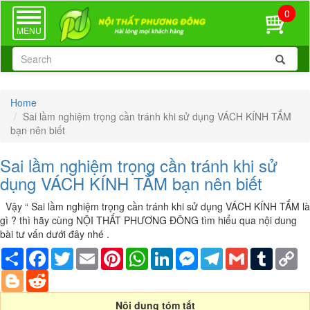
0
TOGGLE
NAVIGATION
MENU
Home
Sai lầm nghiệm trọng cần tránh khi sử dụng VÁCH KÍNH TẮM
bạn nên biết
Sai lầm nghiệm trọng cần tránh khi sử
dụng VÁCH KÍNH TẮM bạn nên biết
Vậy “ Sai lầm nghiệm trọng cần tránh khi sử dụng VÁCH KÍNH TẮM là
gì ? thì hãy cùng NỘI THẤT PHƯƠNG ĐÔNG tìm hiểu qua nội dung
bài tư vấn dưới đây nhé .
Share
Facebook
Twitter
Email
Pinterest
WhatsApp
LinkedIn
Messenger
Telegram
Gmail
Tumblr
Co
Li
Blogger
Reddit
Nội dung tóm tắt