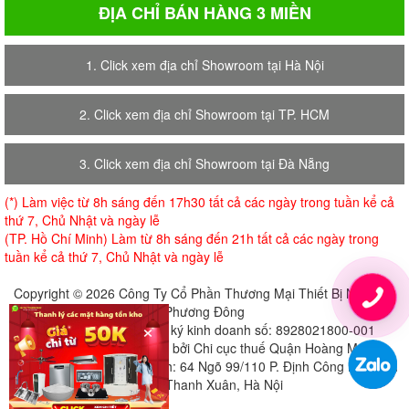
ĐỊA CHỈ BÁN HÀNG 3 MIỀN
1. Click xem địa chỉ Showroom tại Hà Nội
2. Click xem địa chỉ Showroom tại TP. HCM
3. Click xem địa chỉ Showroom tại Đà Nẵng
(*) Làm việc từ 8h sáng đến 17h30 tất cả các ngày trong tuần kể cả
thứ 7, Chủ Nhật và ngày lễ
(TP. Hồ Chí Minh) Làm từ 8h sáng đến 21h tất cả các ngày trong
tuần kể cả thứ 7, Chủ Nhật và ngày lễ
Copyright © 2026 Công Ty Cổ Phần Thương Mại Thiết Bị Nội Thất
Phương Đông
×
Giấy chứng nhận đăng ký kinh doanh số: 8928021800-001
Cấp ngày 18-07-2018 bởi Chi cục thuế Quận Hoàng Mai
Địa chỉ đăng ký trụ sở chính: 64 Ngõ 99/110 P. Định Công Hạ, Định
Công, Thanh Xuân, Hà Nội