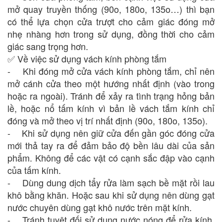
mở quay truyền thống (90o, 180o, 135o…) thì bạn
có thể lựa chọn cửa trượt cho cảm giác đóng mở
nhẹ nhàng hơn trong sử dụng, đồng thời cho cảm
giác sang trọng hơn.
✅ Về việc sử dụng vách kính phòng tắm
- Khi đóng mở cửa vách kính phòng tắm, chỉ nên
mở cánh cửa theo một hướng nhất định (vào trong
hoặc ra ngoài). Tránh để xảy ra tình trạng hỏng bản
lề, hoặc nổ tấm kính vì bản lề vách tắm kính chỉ
đóng và mở theo vị trí nhất định (90o, 180o, 135o).
- Khi sử dụng nên giữ cửa đến gần góc đóng cửa
mới thả tay ra để đảm bảo độ bền lâu dài của sản
phẩm. Không để các vật có cạnh sắc đập vào cạnh
của tấm kính.
- Dùng dung dịch tẩy rửa làm sạch bề mặt rồi lau
khô bằng khăn. Hoặc sau khi sử dụng nên dùng gạt
nước chuyên dùng gạt khô nước trên mặt kính.
- Tránh tuyệt đối sử dụng nước nóng để rửa kính,