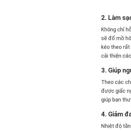
2. Làm sạ
Không chỉ hỗ 
sẽ đổ mồ hôi
kéo theo rất 
cải thiện cá
3. Giúp n
Theo các chu
được giấc ng
giúp bạn thư
4. Giảm đ
Nhiệt độ tăn