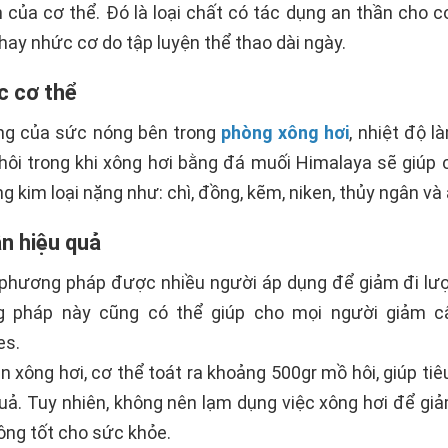
 của cơ thể. Đó là loại chất có tác dụng an thần cho 
ay nhức cơ do tập luyện thể thao dài ngày.
c cơ thể
ng của sức nóng bên trong
phòng xông hơi
, nhiệt độ l
ôi trong khi xông hơi bằng đá muối Himalaya sẽ giúp c
 kim loại nặng như: chì, đồng, kẽm, niken, thủy ngân và 
n hiệu quả
 phương pháp được nhiều người áp dụng để giảm đi lượ
 pháp này cũng có thể giúp cho mọi người giảm câ
es.
n xông hơi, cơ thể toát ra khoảng 500gr mồ hôi, giúp ti
uả. Tuy nhiên, không nên lạm dụng việc xông hơi để gi
ông tốt cho sức khỏe.