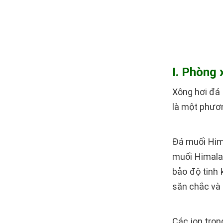
I. Phòng 
Xông hơi đá 
là một phươ
Đá muối Hima
muối Himalay
bảo độ tinh 
săn chắc và
Các ion tron