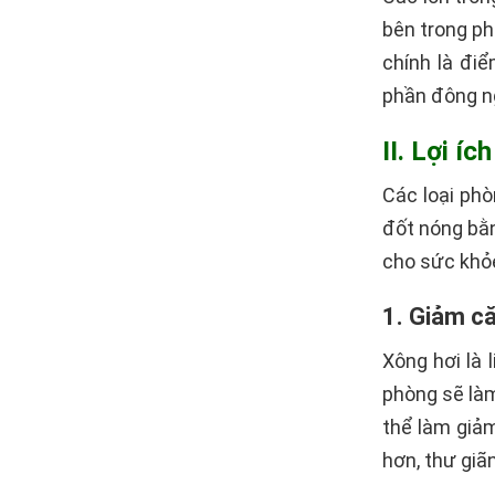
bên trong ph
chính là đi
phần đông n
II. Lợi íc
Các loại ph
đốt nóng bằn
cho sức khỏ
1. Giảm c
Xông hơi là 
phòng sẽ làm
thể làm giảm
hơn, thư giãn