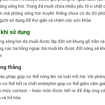
òng xông hơi. Trong đá muối chứa nhiều yếu tố vi chất qua
ểm mà phòng xông hơi truyền thống chưa có do đó phò
gười sử dụng để thư giãn và chăm sóc sức khỏe.
h khi sử dụng
òng xông hơi đá muối được lắp đặt với khung gỗ trần 
g các tia hồng ngoại. Đá muối khi được đốt nóng sẽ khu
e.
ăng thẳng
liệu pháp giúp cơ thể nóng lên và toát mồ hôi. Với phò
 cơ thể tiết ra chất endorphin giúp cơ thể giảm cảm gi
 mức cortisol – hoóc môn được tiết ra để đáp ứng với
 và trẻ hóa.