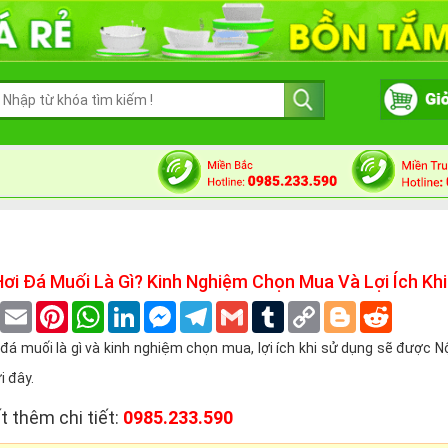
ơi Đá Muối Là Gì? Kinh Nghiệm Chọn Mua Và Lợi Ích Kh
book
Twitter
Email
Pinterest
WhatsApp
LinkedIn
Messenger
Telegram
Gmail
Tumblr
Copy
Blogger
Reddit
Link
á muối là gì và kinh nghiệm chọn mua, lợi ích khi sử dụng sẽ được N
i đây.
t thêm chi tiết:
0985.233.590