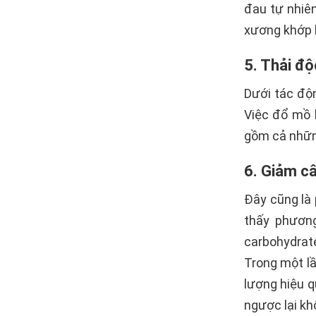
đau tự nhiên
xương khớp h
5. Thải độ
Dưới tác độ
Việc đổ mồ h
gồm cả những
6. Giảm câ
Đây cũng là
thấy phương
carbohydrat
Trong một lầ
lượng hiệu q
ngược lại kh