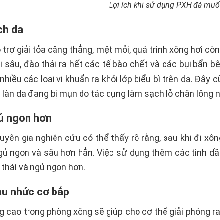
Lợi ích khi sử dụng PXH đá muố
ch da
trợ giải tỏa căng thẳng, mệt mỏi, quá trình xông hơi còn 
 sâu, đào thải ra hết các tế bào chết và các bụi bẩn bê
nhiều các loại vi khuẩn ra khỏi lớp biểu bì trên da. Đây 
c làn da đang bị mụn do tác dụng làm sạch lỗ chân lông 
gủ ngon hơn
yên gia nghiên cứu có thể thấy rõ rằng, sau khi đi xô
ủ ngon và sâu hơn hẳn. Việc sử dụng thêm các tinh dầ
 thái và ngủ ngon hơn.
au nhức cơ bắp
g cao trong phòng xông sẽ giúp cho cơ thể giải phóng ra