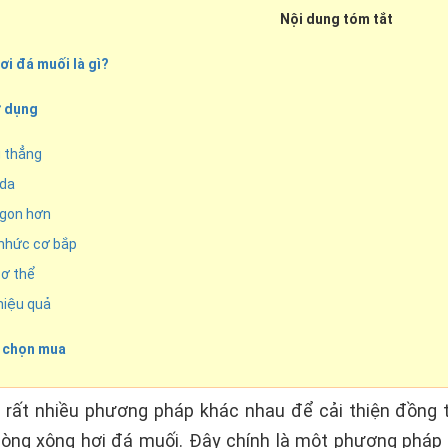
Nội dung tóm tắt
ơi đá muối là gì?
sử dụng
g thẳng
 da
ngon hơn
 nhức cơ bắp
cơ thể
hiệu quả
m chọn mua
 rất nhiều phương pháp khác nhau để cải thiện đồng 
òng xông hơi đá muối. Đây chính là một phương pháp 